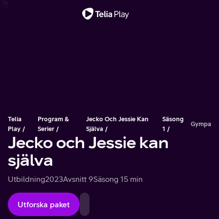
Viktigt meddelande
Telia
Program &
Jecko Och Jessie Kan
Säsong
Gympa
Play
Serier
Själva
1
Jecko och Jessie kan
själva
Utbildning
2023
Avsnitt 9
Säsong 1
5 min
Utforska paket