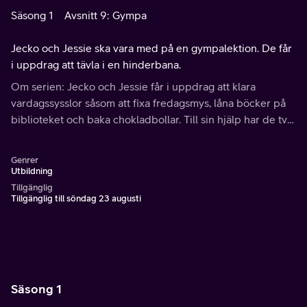
Säsong 1
Avsnitt 9: Gympa
Jecko och Jessie ska vara med på en gympalektion. De får
i uppdrag att tävla i en hinderbana.
Om serien: Jecko och Jessie får i uppdrag att klara
vardagssysslor såsom att fixa fredagsmys, låna böcker på
biblioteket och baka chokladbollar. Till sin hjälp har de två
barn som följer varje steg de tar och ger dem instruktioner
via öronsnäckor.
Genrer
Utbildning
Tillgänglig
Tillgänglig till söndag 23 augusti
Säsong 1