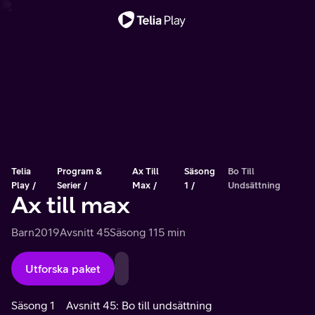
Viktigt meddelande
Telia
Program &
Ax Till
Säsong
Bo Till
Play
Serier
Max
1
Undsättning
Ax till max
Barn
2019
Avsnitt 45
Säsong 1
15 min
Utforska paket
Säsong 1
Avsnitt 45: Bo till undsättning