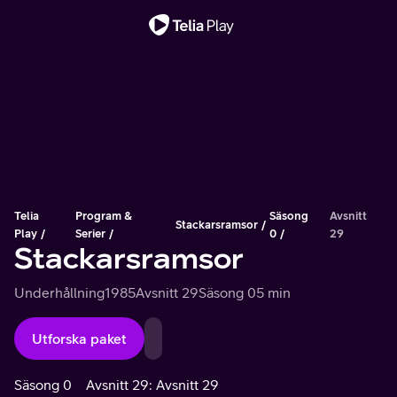
Viktigt meddelande
Telia
Program &
Säsong
Avsnitt
Stackarsramsor
Play
Serier
0
29
Stackarsramsor
Underhållning
1985
Avsnitt 29
Säsong 0
5 min
Utforska paket
Säsong 0
Avsnitt 29: Avsnitt 29