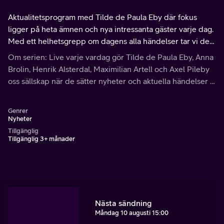
Aktualitetsprogram med Tilde de Paula Eby där fokus
ligger på heta ämnen och nya intressanta gäster varje dag.
Med ett helhetsgrepp om dagens alla händelser tar vi del
av nyfiken journalistik som blandar allvar med lättsamhet i
Om serien: Live varje vardag gör Tilde de Paula Eby, Anna
takt med dygnets puls.
Brolin, Henrik Alsterdal, Maximilian Artell och Axel Pileby
oss sällskap när de sätter nyheter och aktuella händelser i
fokus. Ta del av allt från ögonöppnande omvärldsanalyser
till spännande intervjuer.
Genrer
Nyheter
Tillgänglig
Tillgänglig 3+ månader
Nästa sändning
Måndag 10 augusti 15:00