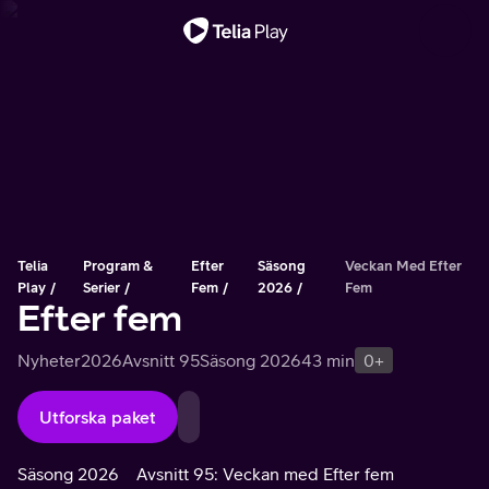
Viktigt meddelande
Telia
Program &
Efter
Säsong
Veckan Med Efter
Play
Serier
Fem
2026
Fem
Efter fem
Nyheter
2026
Avsnitt 95
Säsong 2026
43 min
0+
Utforska paket
Säsong 2026
Avsnitt 95: Veckan med Efter fem