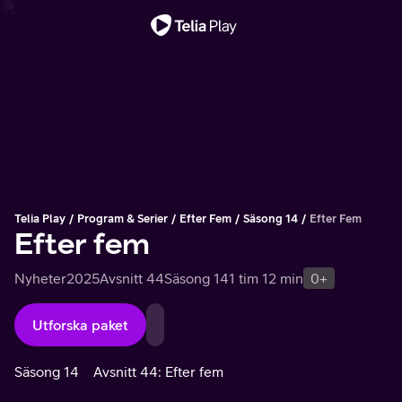
Viktigt meddelande
Telia Play
Program & Serier
Efter Fem
Säsong 14
Efter Fem
Efter fem
Nyheter
2025
Avsnitt 44
Säsong 14
1 tim 12 min
0+
Utforska paket
Säsong 14
Avsnitt 44: Efter fem