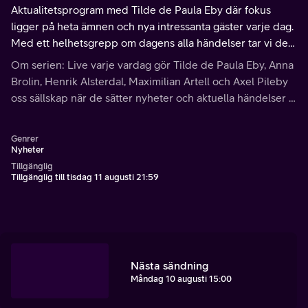
Aktualitetsprogram med Tilde de Paula Eby där fokus
ligger på heta ämnen och nya intressanta gäster varje dag.
Med ett helhetsgrepp om dagens alla händelser tar vi del
av nyfiken journalistik som blandar allvar med lättsamhet i
Om serien: Live varje vardag gör Tilde de Paula Eby, Anna
takt med dygnets puls.
Brolin, Henrik Alsterdal, Maximilian Artell och Axel Pileby
oss sällskap när de sätter nyheter och aktuella händelser i
fokus. Ta del av allt från ögonöppnande omvärldsanalyser
till spännande intervjuer.
Genrer
Nyheter
Tillgänglig
Tillgänglig till tisdag 11 augusti 21:59
Nästa sändning
Måndag 10 augusti 15:00