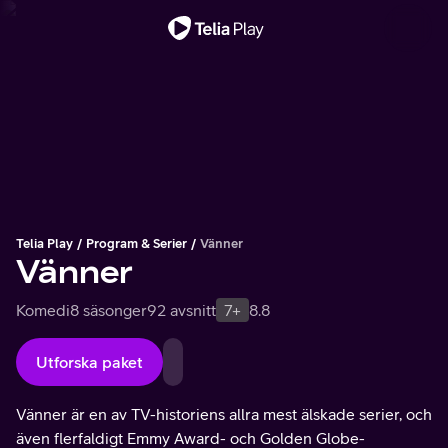
Viktigt meddelande
Telia Play
Program & Serier
Vänner
Vänner
Komedi
8 säsonger
92 avsnitt
7+
8.8
Utforska paket
Vänner är en av TV-historiens allra mest älskade serier, och
även flerfaldigt Emmy Award- och Golden Globe-