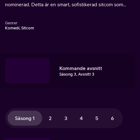
nominerad. Detta är en smart, sofistikerad sitcom som
följer en grupp vänner som lever i New York.
Genrer
Komedi, Sitcom
Kommande avsnitt
Säsong 3, Avsnitt 3
Säsong 1
2
3
4
5
6