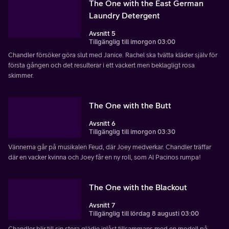
The One with the East German
Laundry Detergent
Avsnitt 5
Tillgänglig till imorgon 03:00
Chandler försöker göra slut med Janice. Rachel ska tvätta kläder själv för
första gången och det resulterar i ett vackert men beklagligt rosa
skimmer.
The One with the Butt
Avsnitt 6
Tillgänglig till imorgon 03:30
Vännerna går på musikalen Feud, där Joey medverkar. Chandler träffar
där en vacker kvinna och Joey får en ny roll, som Al Pacinos rumpa!
The One with the Blackout
Avsnitt 7
Tillgänglig till lördag 8 augusti 03:00
Chandler blir till sin stora glädje inlåst tillsammans med en modell på