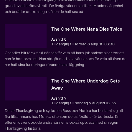
grund av ett strömavbrott. De övriga vännerna sitter i Monicas lägenhet
och berättar om konstiga ställen de haft sex på.
The One Where Nana Dies Twice
Avsnitt 8
Tillgänglig till lördag 8 augusti 03:30
Chandler blir förskräckt när han får veta att hans jobbarkompisar tror att
han är homosexuell. Han rådgör med sina vänner och får veta att även de
har haft sina funderingar rörande hans läggning.
The One Where Underdog Gets
Away
Avsnitt 9
Tillgänglig till söndag 9 augusti 02:55
Det är Thanksgiving och syskonen Ross och Monica har bestämt sig att
fira tillsammans hos Monica eftersom deras föräldrar är bortresta. En
efter en dyker dock de andra vännerna också upp, alla med sin egen
Thanksgiving historia.