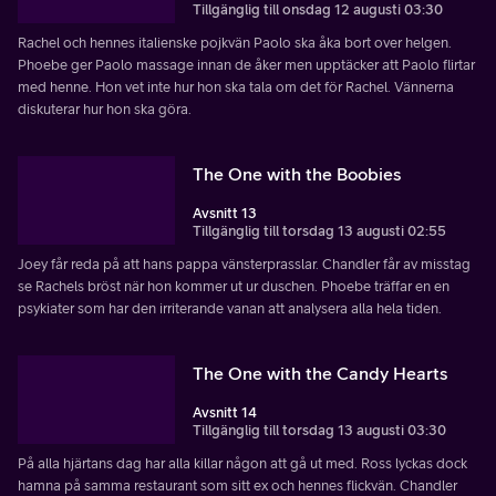
Tillgänglig till onsdag 12 augusti 03:30
Rachel och hennes italienske pojkvän Paolo ska åka bort over helgen.
Phoebe ger Paolo massage innan de åker men upptäcker att Paolo flirtar
med henne. Hon vet inte hur hon ska tala om det för Rachel. Vännerna
diskuterar hur hon ska göra.
The One with the Boobies
Avsnitt 13
Tillgänglig till torsdag 13 augusti 02:55
Joey får reda på att hans pappa vänsterprasslar. Chandler får av misstag
se Rachels bröst när hon kommer ut ur duschen. Phoebe träffar en en
psykiater som har den irriterande vanan att analysera alla hela tiden.
The One with the Candy Hearts
Avsnitt 14
Tillgänglig till torsdag 13 augusti 03:30
På alla hjärtans dag har alla killar någon att gå ut med. Ross lyckas dock
hamna på samma restaurant som sitt ex och hennes flickvän. Chandler