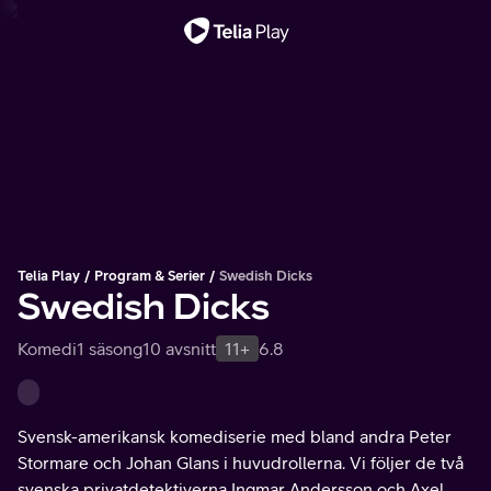
Viktigt meddelande
Telia Play
Program & Serier
Swedish Dicks
Swedish Dicks
Komedi
1 säsong
10 avsnitt
11+
6.8
Svensk-amerikansk komediserie med bland andra Peter
Stormare och Johan Glans i huvudrollerna. Vi följer de två
svenska privatdetektiverna Ingmar Andersson och Axel