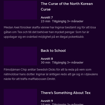
The Curse of the North Korean
Curse
Avsnitt 7
23 min
Tillgänglig 3+ månader
Medan Axel försöker skaffa vänner har Ingmar bestämt sig för att lösa
gåtan om Tex och till det behöver han mycket pengar. Som tur är
uppdagar sig en oväntad möjlighet på en illegal pokerklubb.
Back to School
Avsnitt 8
30 min
Tillgänglig 3+ månader
Filmstjärnan Chip anlitar Swedish Dicks för att ta reda på vem som
nätmobbar hans dotter. Ingmar är äntligen redo att ge sig in i djävulens
näste för att träffa maffiabossen Dmitri.
There's Something About Tex
Avsnitt 9
23 min
Tillgänglig 3+ månader