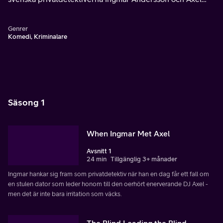
Kruse som löser brott i Los Angeles.
Genrer
Komedi, Kriminalare
Säsong 1
When Ingmar Met Axel
Avsnitt 1
24 min
Tillgänglig 3+ månader
Ingmar hankar sig fram som privatdetektiv när han en dag får ett fall om
en stulen dator som leder honom till den oerhört enerverande DJ Axel -
men det är inte bara irritation som väcks.
The Blind Leading the Blind