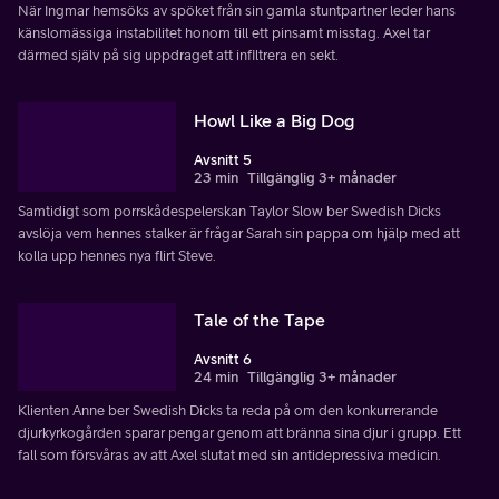
När Ingmar hemsöks av spöket från sin gamla stuntpartner leder hans
känslomässiga instabilitet honom till ett pinsamt misstag. Axel tar
därmed själv på sig uppdraget att infiltrera en sekt.
Howl Like a Big Dog
Avsnitt 5
23 min
Tillgänglig 3+ månader
Samtidigt som porrskådespelerskan Taylor Slow ber Swedish Dicks
avslöja vem hennes stalker är frågar Sarah sin pappa om hjälp med att
kolla upp hennes nya flirt Steve.
Tale of the Tape
Avsnitt 6
24 min
Tillgänglig 3+ månader
Klienten Anne ber Swedish Dicks ta reda på om den konkurrerande
djurkyrkogården sparar pengar genom att bränna sina djur i grupp. Ett
fall som försvåras av att Axel slutat med sin antidepressiva medicin.