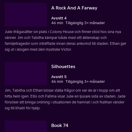
A Rock And A Farway
Avsnitt 4
46 min
Tillgänglig 3+ månader
Julie ifrågasätter sin plats i Colony House och finner stöd hos sina nya
vänner. Jim och Tabitha kämpar både med sitt äktenskap och
familjetragedin som inträffade innan deras ankomst till staden. Ethan ger
sig ut i skogen med den mystiske Victor.
Silhouettes
Avsnitt 5
46 min
Tillgänglig 3+ månader
Jim, Tabitha och Ethan börjar ställa frågor om var de är i hopp om att
hitta hem igen. Ellis och Fatima visar Julie en ljusare sida av staden. Jade
försöker att bringa ordning i situationen de hamnat i och Nathan vänder
sig till Khatri för hjälp.
Book 74