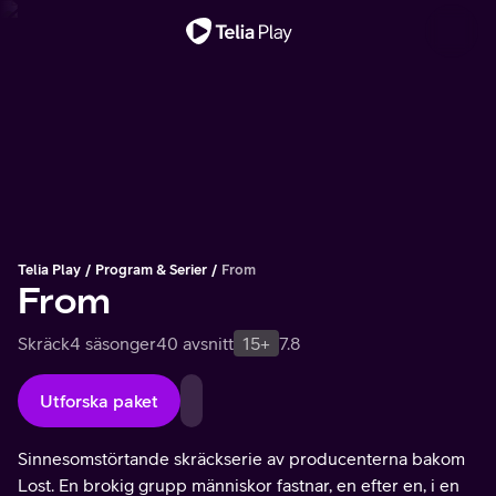
Viktigt meddelande
Telia Play
Program & Serier
From
From
Skräck
4 säsonger
40 avsnitt
15+
7.8
Utforska paket
Sinnesomstörtande skräckserie av producenterna bakom
Lost. En brokig grupp människor fastnar, en efter en, i en