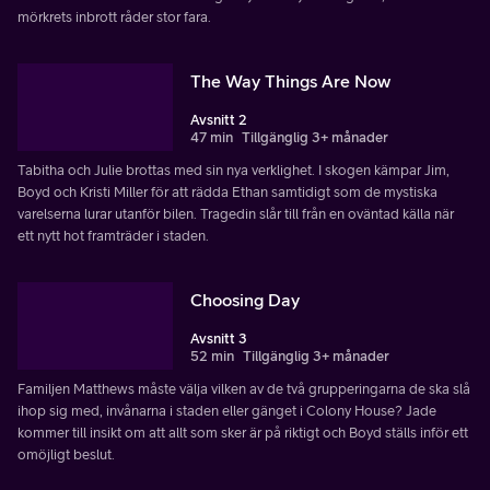
mörkrets inbrott råder stor fara.
The Way Things Are Now
Avsnitt 2
47 min
Tillgänglig 3+ månader
Tabitha och Julie brottas med sin nya verklighet. I skogen kämpar Jim,
Boyd och Kristi Miller för att rädda Ethan samtidigt som de mystiska
varelserna lurar utanför bilen. Tragedin slår till från en oväntad källa när
ett nytt hot framträder i staden.
Choosing Day
Avsnitt 3
52 min
Tillgänglig 3+ månader
Familjen Matthews måste välja vilken av de två grupperingarna de ska slå
ihop sig med, invånarna i staden eller gänget i Colony House? Jade
kommer till insikt om att allt som sker är på riktigt och Boyd ställs inför ett
omöjligt beslut.