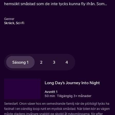
hemsökt småstad som de inte tycks kunna fly ifrån. Som
om inte det vore nog hemsöks staden nattetid av ett gäng
mardrömslika varelser.
Genrer
Skräck, Sci-Fi
Säsong 1
2
3
4
Long Day's Journey Into Night
Avsnitt 1
50 min
Tillgänglig 3+ månader
Seriestart. Oron växer hos en semestrande familj när de plötsligt tycks ha
fastnat i en oändlig loop runt en mystisk småstad. När bilen kör av vägen
måste stadens invånare snabbt ge skydd åt nykomlingarna, för efter