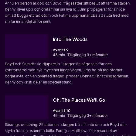
Ännu en person är död och Boyd ifrågasätter sitt beslut att lämna staden.
Kenny kliver upp och omfamnar sin nya roll. Jim propagerar för sin idé
om att bygga ett radiotorn och Fatima uppmanar Ellis att sluta fred med
sin far innan det är för sent.
Into The Woods
Avsnitt 9
43 min
Tillgänglig 3+ månader
Boyd och Sara rör sig djupare in i skogen än någonsin förr och
konfronteras med nya mysterier längs vägen. Jims tro på radiotornet
börjar avta, och en oväntad tragedi pressar Donna till bristningsgränsen.
Kenny och Kristi delar en speciell stund.
Oh, The Places We'll Go
Avsnitt 10
45 min
Tillgänglig 3+ månader
Säsongsavslutning. Situationen i skogen blir allt mörkare och Boyd drar
styrka från en osannolik källa. Familjen Matthews firar resandet av