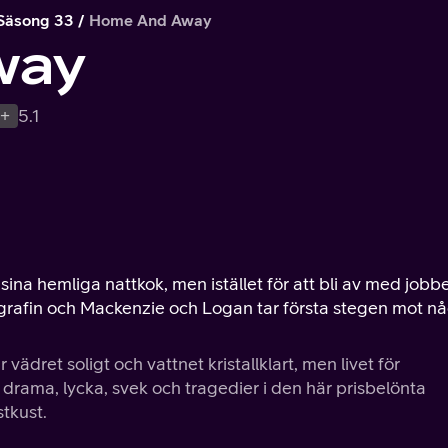
Säsong 33
Home And Away
way
1+
5.1
sina hemliga nattkok, men istället för att bli av med jobb
otografin och Mackenzie och Logan tar första stegen mot n
vädret soligt och vattnet kristallklart, men livet för
, drama, lycka, svek och tragedier i den här prisbelönta
tkust.