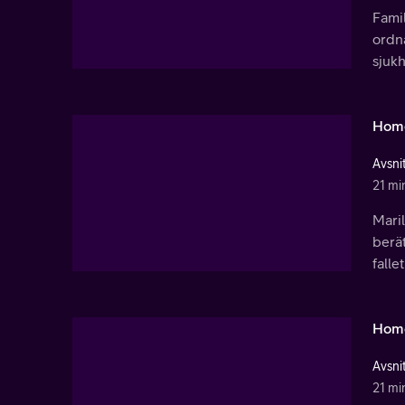
Famil
ordna
sjuk
Hom
Avsnit
21 mi
Maril
berät
fall
Hom
Avsnit
21 mi