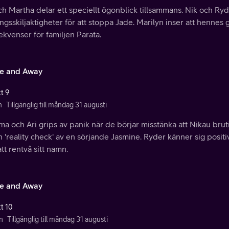
ch Martha delar ett speciellt ögonblick tillsammans. Nik och Ryd
gsskiljaktigheter för att stoppa Jade. Marilyn inser att hennes
kvenser för familjen Parata.
e and Away
t 9
n
Tillgänglig till måndag 31 augusti
 och Ari grips av panik när de börjar misstänka att Nikau bruti
n 'reality check' av en sörjande Jasmine. Ryder känner sig positiv
tt rentvå sitt namn.
e and Away
tt 10
n
Tillgänglig till måndag 31 augusti