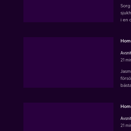
Sorg
sjuk
i en 
Hom
Avsnit
21 mi
Jasmi
försö
bästa
Hom
Avsnit
21 mi