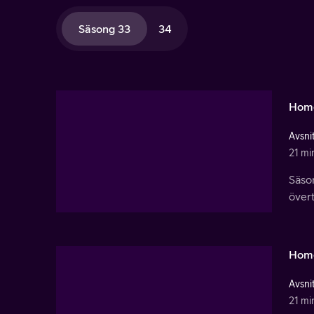
Säsong 33
34
Hom
Avsnit
21 mi
Säso
över
Hom
Avsnit
21 mi