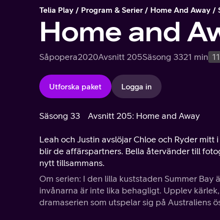
Telia Play
Program & Serier
Home And Away
Home and A
Såpopera
2020
Avsnitt 205
Säsong 33
21 min
1
Utforska paket
Logga in
Säsong 33
Avsnitt 205: Home and Away
Leah och Justin avslöjar Chloe och Ryder mitt i 
blir de affärspartners. Bella återvänder till f
nytt tillsammans.
Om serien: I den lilla kuststaden Summer Bay är 
invånarna är inte lika behagligt. Upplev kärlek
dramaserien som utspelar sig på Australiens ös