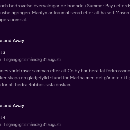
 och bedrövelse överväldigar de boende i Summer Bay i efterd
husbelägringen. Marilyn är traumatiserad efter att ha sett Mas
operationssal.
e and Away
t 3
n
Tillgänglig till måndag 31 augusti
nes värld rasar samman efter att Colby har berättat förkrossand
ker skapa en glädjefylld stund för Martha men det går inte riktig
 för att hedra Robbos sista önskan.
e and Away
t 4
n
Tillgänglig till måndag 31 augusti