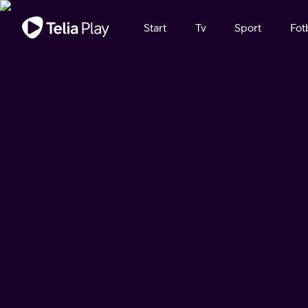
Viktigt meddelande
Start
Tv
Sport
Fot