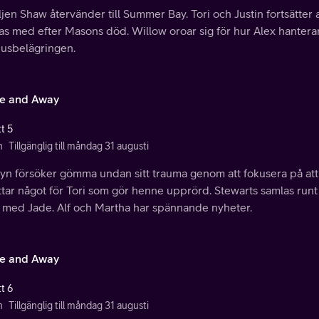
jen Shaw återvänder till Summer Bay. Tori och Justin fortsätter
s med efter Masons död. Willow oroar sig för hur Alex hanterar
husbelägringen.
e and Away
t 5
n
Tillgänglig till måndag 31 augusti
yn försöker gömma undan sitt trauma genom att fokusera på att h
tar något för Tori som gör henne upprörd. Stewarts samlas runt 
et med Jade. Alf och Martha har spännande nyheter.
e and Away
t 6
n
Tillgänglig till måndag 31 augusti