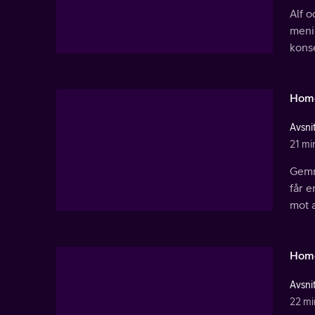
Alf o
menin
konse
Hom
Avsnit
21 mi
Gemma
får e
mot a
Hom
Avsni
22 mi