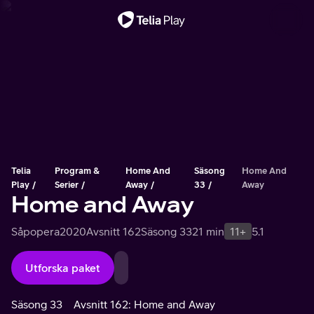
Viktigt meddelande
Telia
Program &
Home And
Säsong
Home And
Play
Serier
Away
33
Away
Home and Away
Såpopera
2020
Avsnitt 162
Säsong 33
21 min
11+
5.1
Utforska paket
Säsong 33
Avsnitt 162: Home and Away