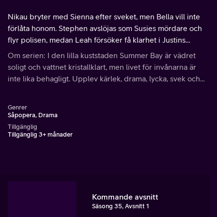
Nikau bryter med Sienna efter sveket, men Bella vill inte
förlåta honom. Stephen avslöjas som Susies mördare och
flyr polisen, medan Leah försöker få klarhet i Justins
oskuld. Samtidigt fokuserar Bella på sin fotoutställning.
Om serien: I den lilla kuststaden Summer Bay är vädret
soligt och vattnet kristallklart, men livet för invånarna är
inte lika behagligt. Upplev kärlek, drama, lycka, svek och
tragedier i den här prisbelönta dramaserien som utspelar
sig på Australiens östkust.
Genrer
Såpopera, Drama
Tillgänglig
Tillgänglig 3+ månader
Kommande avsnitt
Säsong 35, Avsnitt 1