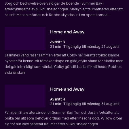
Sorg och bedrövelse överväldigar de boende i Summer Bay i
efterdyningarna av sjukhusbelägringen. Marilyn är traumatiserad efter att
ha sett Mason mördas och Robbo skyndas in i en operationssal.
Home and Away
Avsnitt 3
21 min
Tillgänglig till måndag 31 augusti
Jasmines värld rasar samman efter att Colby har berättat förkrossande
nyheter för henne. Alf försöker skapa en glädjefylld stund för Martha men
det går inte riktigt som väntat. Colby gör sitt bästa för att hedra Robbos
sista önskan.
Home and Away
Avsnitt 4
21 min
Tillgänglig till måndag 31 augusti
Familjen Shaw återvänder till Summer Bay. Tori och Justin fortsätter att
bråka om allt som behöver ordnas med efter Masons död. Willow oroar
sig för hur Alex hanterar traumat efter sjukhusbelägringen.