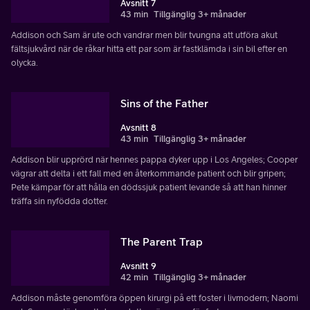
Avsnitt 7
43 min
Tillgänglig 3+ månader
Addison och Sam är ute och vandrar men blir tvungna att utföra akut
fältsjukvård när de råkar hitta ett par som är fastklämda i sin bil efter en
olycka.
Sins of the Father
Avsnitt 8
43 min
Tillgänglig 3+ månader
Addison blir upprörd när hennes pappa dyker upp i Los Angeles; Cooper
vägrar att delta i ett fall med en återkommande patient och blir gripen;
Pete kämpar för att hålla en dödssjuk patient levande så att han hinner
träffa sin nyfödda dotter.
The Parent Trap
Avsnitt 9
42 min
Tillgänglig 3+ månader
Addison måste genomföra öppen kirurgi på ett foster i livmodern; Naomi