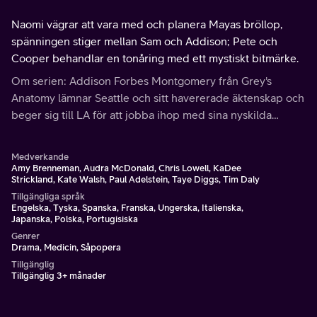
Naomi vägrar att vara med och planera Mayas bröllop,
spänningen stiger mellan Sam och Addison; Pete och
Cooper behandlar en tonåring med ett mystiskt bitmärke.
Om serien: Addison Forbes Montgomery från Grey's
Anatomy lämnar Seattle och sitt havererade äktenskap och
beger sig till LA för att jobba ihop med sina nyskilda
vänner från läkarutbildningen på deras praktik, där hon
ställs inför många nya utmaningar.
Medverkande
Amy Brenneman, Audra McDonald, Chris Lowell, KaDee
Strickland, Kate Walsh, Paul Adelstein, Taye Diggs, Tim Daly
Tillgängliga språk
Engelska, Tyska, Spanska, Franska, Ungerska, Italienska,
Japanska, Polska, Portugisiska
Genrer
Drama, Medicin, Såpopera
Tillgänglig
Tillgänglig 3+ månader