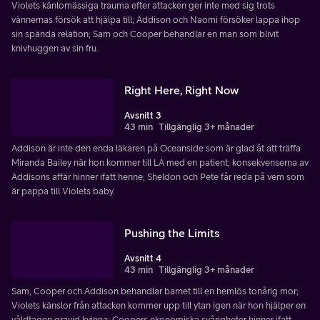
Violets känlomässiga trauma efter attacken ger inte med sig trots
vännernas försök att hjälpa till; Addison och Naomi försöker lappa ihop
sin spända relation; Sam och Cooper behandlar en man som blivit
knivhuggen av sin fru.
Right Here, Right Now
Avsnitt 3
43 min
Tillgänglig 3+ månader
Addison är inte den enda läkaren på Oceanside som är glad åt att träffa
Miranda Bailey när hon kommer till LA med en patient; konsekvenserna av
Addisons affär hinner ifatt henne; Sheldon och Pete får reda på vem som
är pappa till Violets baby.
Pushing the Limits
Avsnitt 4
43 min
Tillgänglig 3+ månader
Sam, Cooper och Addison behandlar barnet till en hemlös tonårig mor;
Violets känslor från attacken kommer upp till ytan igen när hon hjälper en
våldtagen gravid kvinna; Coopers ekonomiska svårigheter hinner ifatt