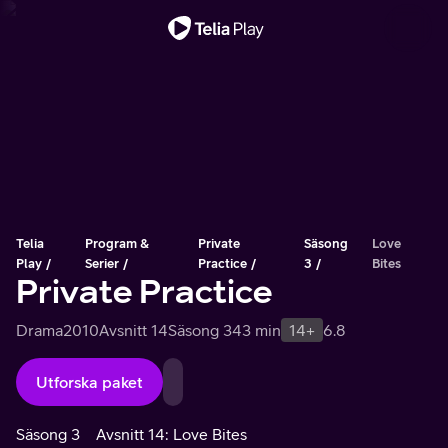
Viktigt meddelande
Telia
Program &
Private
Säsong
Love
Play
Serier
Practice
3
Bites
Private Practice
Drama
2010
Avsnitt 14
Säsong 3
43 min
14+
6.8
Utforska paket
Säsong 3
Avsnitt 14: Love Bites