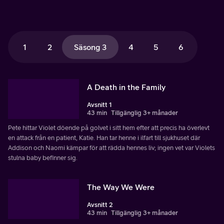
1
2
Säsong 3
4
5
6
A Death in the Family
Avsnitt 1
43 min
Tillgänglig 3+ månader
Pete hittar Violet döende på golvet i sitt hem efter att precis ha överlevt
en attack från en patient, Katie. Han tar henne i ilfart till sjukhuset där
Addison och Naomi kämpar för att rädda hennes liv; ingen vet var Violets
stulna baby befinner sig.
The Way We Were
Avsnitt 2
43 min
Tillgänglig 3+ månader