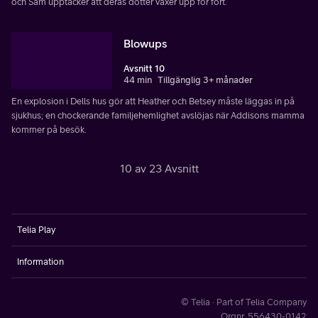
och Sam upptäcker att deras dotter växer upp för fort.
Blowups
Avsnitt 10
44 min
Tillgänglig 3+ månader
En explosion i Dells hus gör att Heather och Betsey måste läggas in på
sjukhus; en chockerande familjehemlighet avslöjas när Addisons mamma
kommer på besök.
10 av 23 Avsnitt
Telia Play
Information
© Telia · Part of Telia Company
Orgnr. 556430-0142