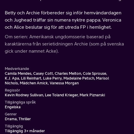
Betty och Archie förbereder sig inför hemvändardagen
och Jughead träffar sin numera nyktre pappa. Veronica
och Alice beslutar sig för att utreda FP i hemlighet.
Om serien: Amerikansk ungdomsserie baserad på
karaktärerna från serietidningen Archie (som på svenska
gick under namnet Acke).
Medverkande
Camila Mendes, Casey Cott, Charles Melton, Cole Sprouse,
K.J. Apa, Lili Reinhart, Luke Perry, Madelaine Petsch, Marisol
Nichols, Mädchen Amick, Vanessa Morgan
Regissör
Kevin Rodney Sullivan, Lee Toland Krieger, Mark Piznarski
Tillgängliga språk
Engelska
Genrer
Drama, Thriller
Tillgänglig
Tillgänglig 3+ månader