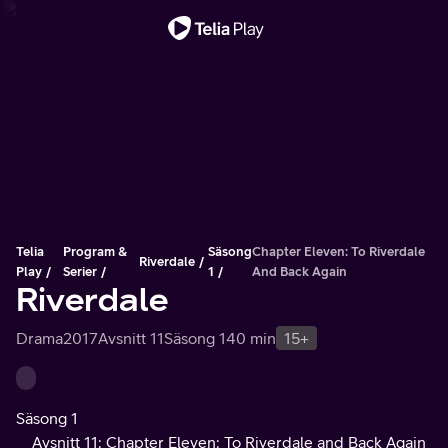
Viktigt meddelande
Telia
Program &
Säsong
Chapter Eleven: To Riverdale
Riverdale
Play
Serier
1
And Back Again
Riverdale
Drama
2017
Avsnitt 11
Säsong 1
40 min
15+
Säsong 1
Avsnitt 11: Chapter Eleven: To Riverdale and Back Again