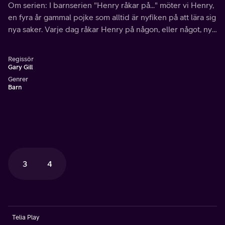
Om serien: I barnserien "Henry råkar på..." möter vi Henry,
en fyra år gammal pojke som alltid är nyfiken på att lära sig
nya saker. Varje dag råkar Henry på någon, eller något, nytt
som han kan ha ett vänligt samtal med. Jag undrar vad han
kommer råka på idag?
Regissör
Gary Gill
Genrer
Barn
3
4
Telia Play