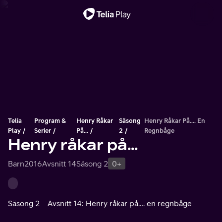
Viktigt meddelande
Telia
Program &
Henry Råkar
Säsong
Henry Råkar På…. En
Play
Serier
På...
2
Regnbåge
Henry råkar på...
Barn
2016
Avsnitt 14
Säsong 2
0+
Säsong 2
Avsnitt 14: Henry råkar på…. en regnbåge