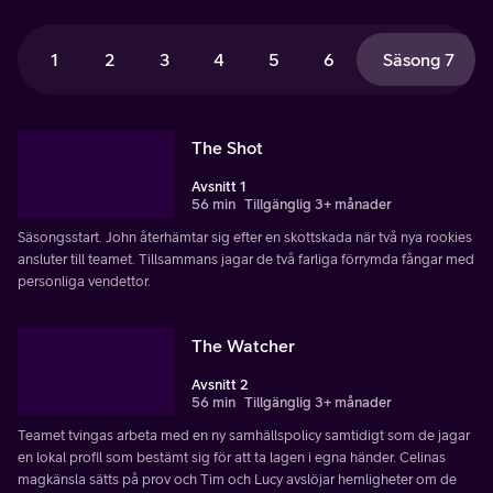
1
2
3
4
5
6
Säsong 7
The Shot
Avsnitt 1
56 min
Tillgänglig 3+ månader
Säsongsstart. John återhämtar sig efter en skottskada när två nya rookies
ansluter till teamet. Tillsammans jagar de två farliga förrymda fångar med
personliga vendettor.
The Watcher
Avsnitt 2
56 min
Tillgänglig 3+ månader
Teamet tvingas arbeta med en ny samhällspolicy samtidigt som de jagar
en lokal profil som bestämt sig för att ta lagen i egna händer. Celinas
magkänsla sätts på prov och Tim och Lucy avslöjar hemligheter om de