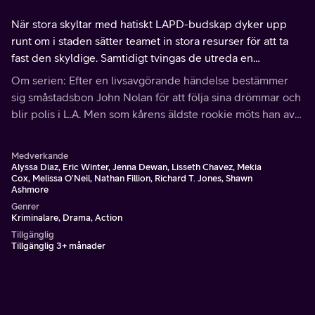
När stora skyltar med hatiskt LAPD-budskap dyker upp
runt om i staden sätter teamet in stora resurser för att ta
fast den skyldige. Samtidigt tvingas de utreda en
bilbombs-explosion. Miles återser en gammal vän och
Om serien: Efter en livsavgörande händelse bestämmer
John och Bailey överväger adoption.
sig småstadsbon John Nolan för att följa sina drömmar och
blir polis i L.A. Men som kårens äldste rookie möts han av
skeptiska blickar och kollegor som anser att han borde ge
upp drömmen innan den ens börjat.
Medverkande
Alyssa Diaz, Eric Winter, Jenna Dewan, Lisseth Chavez, Mekia
Cox, Melissa O’Neil, Nathan Fillion, Richard T. Jones, Shawn
Ashmore
Genrer
Kriminalare, Drama, Action
Tillgänglig
Tillgänglig 3+ månader