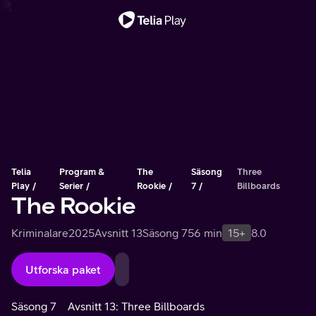
Viktigt meddelande
Telia
Program &
The
Säsong
Three
Play
Serier
Rookie
7
Billboards
The Rookie
Kriminalare
2025
Avsnitt 13
Säsong 7
56 min
15+
8.0
Utforska paket
Säsong 7
Avsnitt 13: Three Billboards