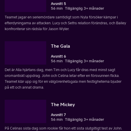
Avsnitt 5
56 min
Tillgänglig 3+ månader
Teamet jagar en seriemördare samtidigt som Nyla försöker kämpar i
efterdyningarna av attacken. Lucy och Seths relation förändras, och Bailey
konfronterar sin rädsla för Jason Wyler.
The Gala
Avsnitt 6
56 min
Tillgänglig 3+ månader
Det är Alla hjärtans dag, men Tim och Lucy får dras med minst sagt
oromantiskt uppdrag. John och Celina letar efter en försvunnen flicka.
Teamet klär upp sig för en välgörenhetsgala men festligheterna bjuder
på ett och annat drama.
The Mickey
Avsnitt 7
56 min
Tillgänglig 3+ månader
På Celinas sista dag som rookie får hon ett sista slutgiltigt test av John.