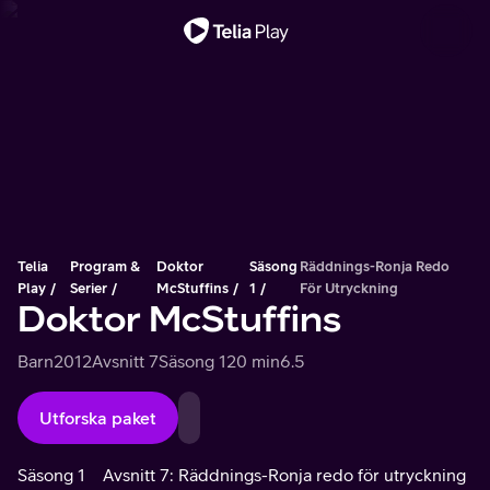
Viktigt meddelande
Telia
Program &
Doktor
Säsong
Räddnings-Ronja Redo
Play
Serier
McStuffins
1
För Utryckning
Doktor McStuffins
Barn
2012
Avsnitt 7
Säsong 1
20 min
6.5
Utforska paket
Säsong 1
Avsnitt 7: Räddnings-Ronja redo för utryckning