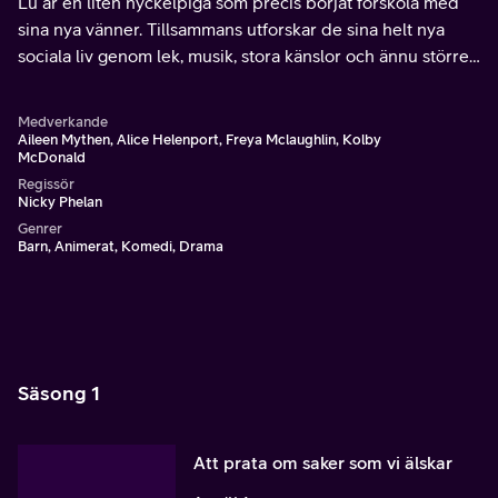
Lu är en liten nyckelpiga som precis börjat förskola med
sina nya vänner. Tillsammans utforskar de sina helt nya
sociala liv genom lek, musik, stora känslor och ännu större
kul.
Medverkande
Aileen Mythen, Alice Helenport, Freya Mclaughlin, Kolby
McDonald
Regissör
Nicky Phelan
Genrer
Barn, Animerat, Komedi, Drama
Säsong 1
Att prata om saker som vi älskar