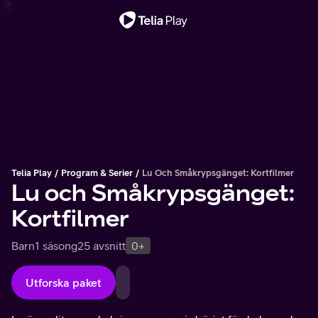
Viktigt meddelande
Telia Play
Program & Serier
Lu Och Småkrypsgänget: Kortfilmer
Lu och Småkrypsgänget:
Kortfilmer
Barn
1 säsong
25 avsnitt
0+
Utforska paket