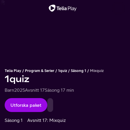
Viktigt meddelande
Telia Play
Program & Serier
1quiz
Säsong 1
Mixquiz
1quiz
Barn
2025
Avsnitt 17
Säsong 1
7 min
Utforska paket
Säsong 1
Avsnitt 17: Mixquiz