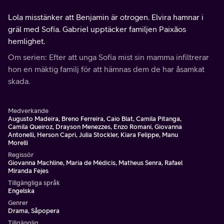
Lola misstänker att Benjamin är otrogen. Elvira hamnar i
gräl med Sofia. Gabriel upptäcker familjen Paixãos
hemlighet.
Om serien: Efter att unga Sofia mist sin mamma infiltrerar
hon en mäktig familj för att hämnas dem de har åsamkat
skada.
Medverkande
Augusto Madeira, Breno Ferreira, Caio Blat, Camila Pitanga,
Camila Queiroz, Drayson Menezzes, Enzo Romaní, Giovanna
Antonelli, Herson Capri, Julia Stockler, Kiara Felippe, Manu
Morelli
Regissör
Giovanna Machline, Maria de Médicis, Matheus Senra, Rafael
Miranda Fejes
Tillgängliga språk
Engelska
Genrer
Drama, Såpopera
Tillgänglig