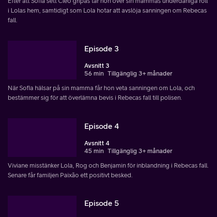
Efter att Sofia sett Cléo gripas tar hon över sin mammas underdåniga roll
i Lolas hem, samtidigt som Lola hotar att avslöja sanningen om Rebecas
fall.
Episode 3
Avsnitt 3
56 min
Tillgänglig 3+ månader
När Sofia hälsar på sin mamma får hon veta sanningen om Lola, och
bestämmer sig för att överlämna bevis i Rebecas fall till polisen.
Episode 4
Avsnitt 4
45 min
Tillgänglig 3+ månader
Viviane misstänker Lola, Rog och Benjamin för inblandning i Rebecas fall.
Senare får familjen Paixão ett positivt besked.
Episode 5