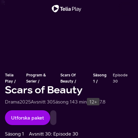
Viktigt meddelande
Telia
Program &
Scars Of
Säsong
Episode
Play
Serier
Beauty
1
30
Scars of Beauty
Drama
2025
Avsnitt 30
Säsong 1
43 min
12+
7.8
Utforska paket
Säsong 1
Avsnitt 30: Episode 30