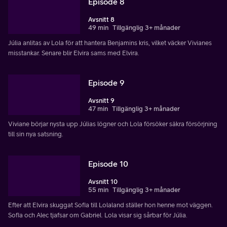
Episode 8
Avsnitt 8
49 min
Tillgänglig 3+ månader
Júlia anlitas av Lola för att hantera Benjamins kris, vilket väcker Vivianes
misstankar. Senare blir Elvira sams med Elvira.
Episode 9
Avsnitt 9
47 min
Tillgänglig 3+ månader
Viviane börjar nysta upp Júlias lögner och Lola försöker säkra försörjning
till sin nya satsning.
Episode 10
Avsnitt 10
55 min
Tillgänglig 3+ månader
Efter att Elvira skuggat Sofia till Lolaland ställer hon henne mot väggen.
Sofia och Alec tjafsar om Gabriel. Lola visar sig sårbar för Júlia.