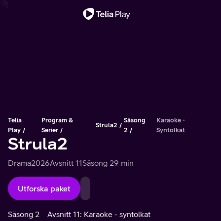
Viktigt meddelande
Telia
Program &
Säsong
Karaoke -
Strula2
Play
Serier
2
Syntolkat
Strula2
Drama
2026
Avsnitt 11
Säsong 2
9 min
Utforska paket
Säsong 2
Avsnitt 11: Karaoke - syntolkat