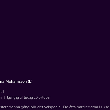
na Mohamsson (L)
t 1
n
Tillgänglig till tisdag 20 oktober
tart denna gång blir det valspecial. De åtta partiledarna i rik