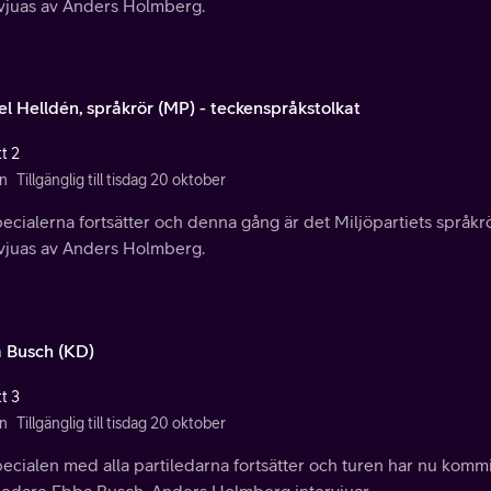
rvjuas av Anders Holmberg.
el Helldén, språkrör (MP) - teckenspråkstolkat
t 2
n
Tillgänglig till tisdag 20 oktober
ecialerna fortsätter och denna gång är det Miljöpartiets språk
rvjuas av Anders Holmberg.
 Busch (KD)
t 3
n
Tillgänglig till tisdag 20 oktober
ecialen med alla partiledarna fortsätter och turen har nu kommi
iledare Ebba Busch. Anders Holmberg intervjuar.