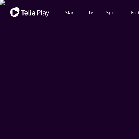
Viktigt meddelande
Start
Tv
Sport
Fot