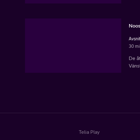
Noos
Avsnit
30 mi
De åt
Väns
Telia Play