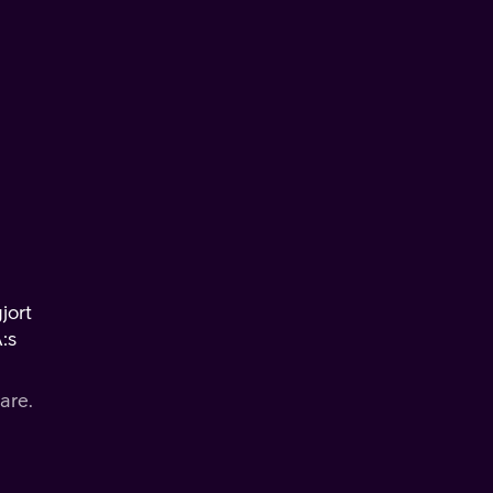
jort
:s
are.