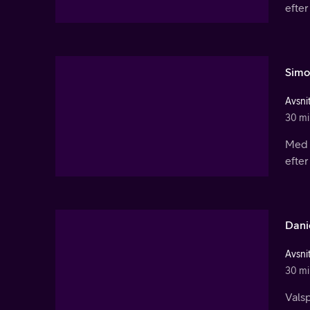
efte
Simo
Avsnit
30 mi
Med s
efte
Dani
Avsnit
30 mi
Valsp