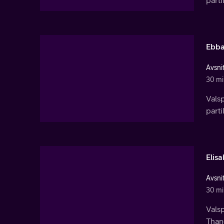
Ebba
Avsnit
30 mi
Valsp
part
Elis
Avsnit
30 mi
Valsp
Thand