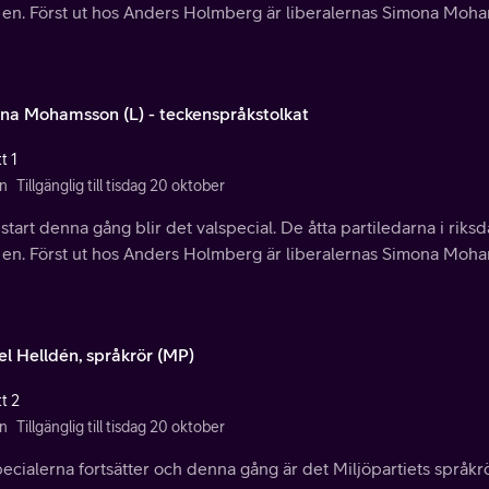
r en. Först ut hos Anders Holmberg är liberalernas Simona Moh
na Mohamsson (L) - teckenspråkstolkat
t 1
n
Tillgänglig till tisdag 20 oktober
tart denna gång blir det valspecial. De åtta partiledarna i rik
r en. Först ut hos Anders Holmberg är liberalernas Simona Moh
el Helldén, språkrör (MP)
t 2
n
Tillgänglig till tisdag 20 oktober
ecialerna fortsätter och denna gång är det Miljöpartiets språk