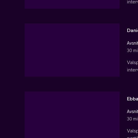
inte
Dani
Avsnit
30 mi
Valsp
inte
Ebba
Avsnit
30 mi
Valsp
part