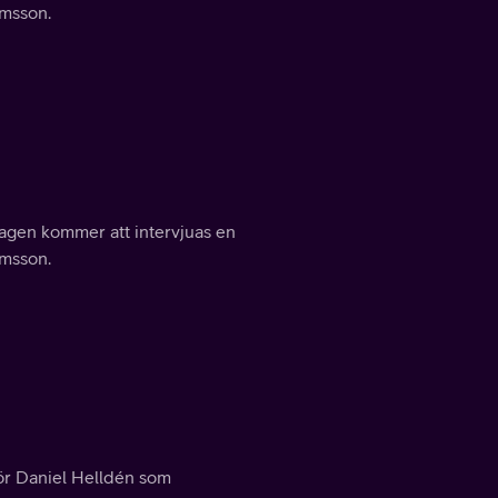
amsson.
sdagen kommer att intervjuas en
amsson.
rör Daniel Helldén som