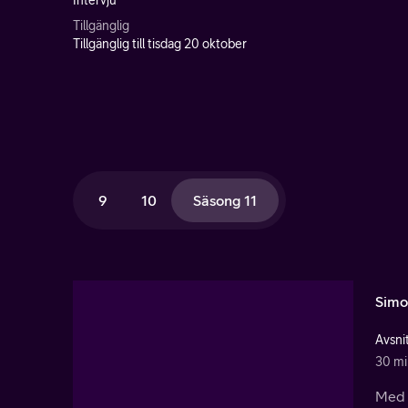
Intervju
Tillgänglig
Tillgänglig till tisdag 20 oktober
9
10
Säsong 11
Simo
Avsnit
30 mi
Med s