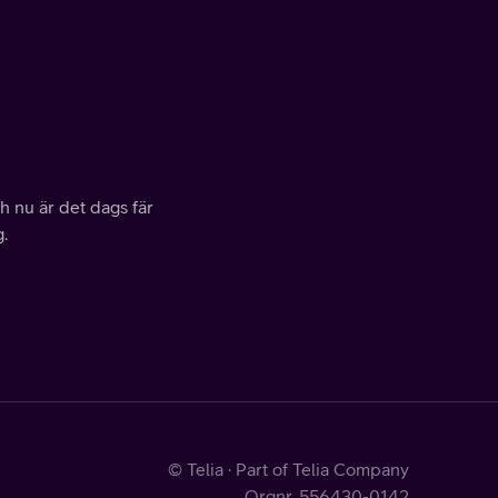
h nu är det dags fär
.
© Telia · Part of Telia Company
Orgnr. 556430-0142