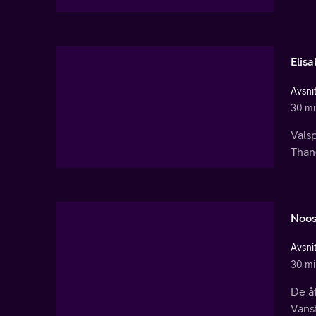
Elis
Avsnit
30 mi
Valsp
Thand
Noos
Avsnit
30 mi
De åt
Väns