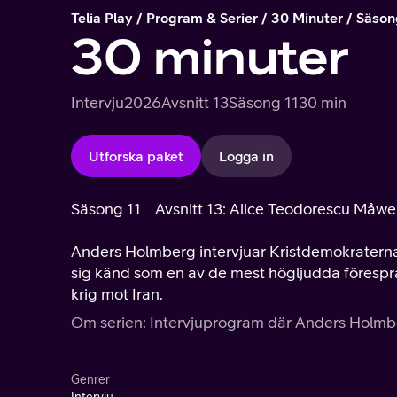
Telia Play
Program & Serier
30 Minuter
Säson
30 minuter
Intervju
2026
Avsnitt 13
Säsong 11
30 min
Utforska paket
Logga in
Säsong 11
Avsnitt 13: Alice Teodorescu Måwe
Anders Holmberg intervjuar Kristdemokratern
sig känd som en av de mest högljudda förespråk
krig mot Iran.
Om serien: Intervjuprogram där Anders Holmbe
Genrer