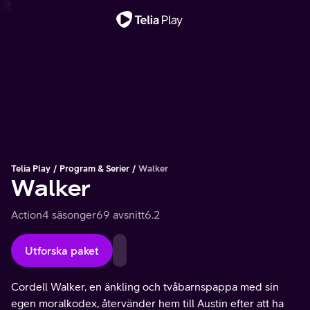
Viktigt meddelande
Telia Play
Program & Serier
Walker
Walker
Action
4 säsonger
69 avsnitt
6.2
Utforska paket
Cordell Walker, en änkling och tvåbarnspappa med sin
egen moralkodex, återvänder hem till Austin efter att ha