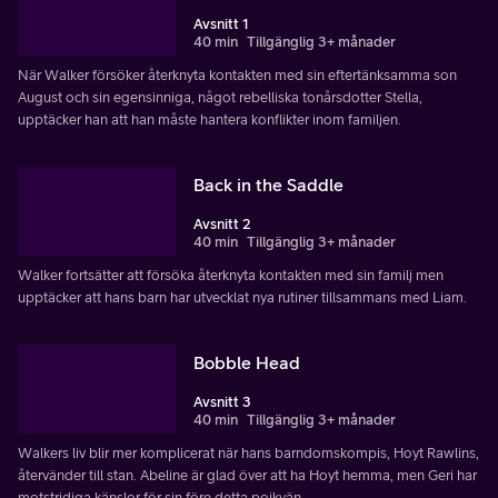
Avsnitt 1
40 min
Tillgänglig 3+ månader
När Walker försöker återknyta kontakten med sin eftertänksamma son
August och sin egensinniga, något rebelliska tonårsdotter Stella,
upptäcker han att han måste hantera konflikter inom familjen.
Back in the Saddle
Avsnitt 2
40 min
Tillgänglig 3+ månader
Walker fortsätter att försöka återknyta kontakten med sin familj men
upptäcker att hans barn har utvecklat nya rutiner tillsammans med Liam.
Bobble Head
Avsnitt 3
40 min
Tillgänglig 3+ månader
Walkers liv blir mer komplicerat när hans barndomskompis, Hoyt Rawlins,
återvänder till stan. Abeline är glad över att ha Hoyt hemma, men Geri har
motstridiga känslor för sin före detta pojkvän.