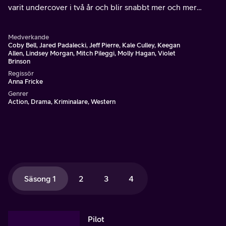
varit undercover i två år och blir snabbt mer och mer
misstänksam över sin frus död.
Medverkande
Coby Bell, Jared Padalecki, Jeff Pierre, Kale Culley, Keegan
Allen, Lindsey Morgan, Mitch Pileggi, Molly Hagan, Violet
Brinson
Regissör
Anna Fricke
Genrer
Action, Drama, Kriminalare, Western
Säsong 1
2
3
4
Pilot