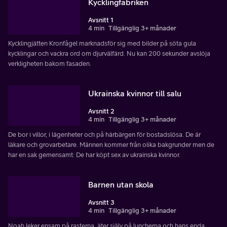
Kycklingfabriken
Avsnitt 1
4 min
Tillgänglig 3+ månader
Kycklingjätten Kronfågel marknadsför sig med bilder på söta gula
kycklingar och vackra ord om djurvälfärd. Nu kan 200 sekunder avslöja
verkligheten bakom fasaden.
Ukrainska kvinnor till salu
Avsnitt 2
4 min
Tillgänglig 3+ månader
De bor i villor, i lägenheter och på härbärgen för bostadslösa. De är
läkare och grovarbetare. Männen kommer från olika bakgrunder men de
har en sak gemensamt: De har köpt sex av ukrainska kvinnor.
Barnen utan skola
Avsnitt 3
4 min
Tillgänglig 3+ månader
Noah leker ensam på rasterna, äter själv på luncherna och hans enda