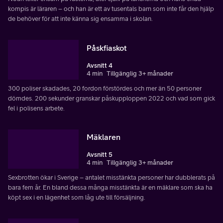
kompis är läraren – och han är ett av tusentals barn som inte får den hjälp
de behöver för att inte känna sig ensamma i skolan.
Påskfiaskot
Avsnitt 4
4 min
Tillgänglig 3+ månader
300 poliser skadades, 20 fordon förstördes och mer än 50 personer
dömdes. 200 sekunder granskar påskupploppen 2022 och vad som gick
fel i polisens arbete.
Mäklaren
Avsnitt 5
4 min
Tillgänglig 3+ månader
Sexbrotten ökar i Sverige – antalet misstänkta personer har dubblerats på
bara fem år. En bland dessa många misstänkta är en mäklare som ska ha
köpt sex i en lägenhet som låg ute till försäljning.