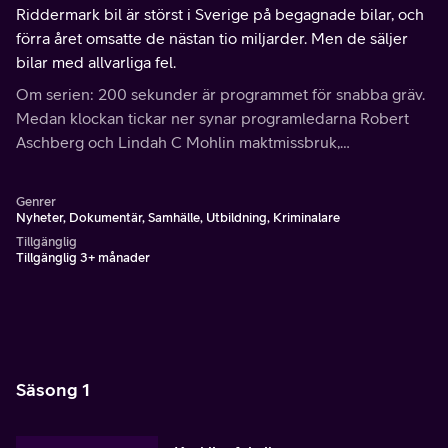
Riddermark bil är störst i Sverige på begagnade bilar, och
förra året omsatte de nästan tio miljarder. Men de säljer
bilar med allvarliga fel.
Om serien: 200 sekunder är programmet för snabba gräv.
Medan klockan tickar ner synar programledarna Robert
Aschberg och Lindah C Mohlin maktmissbruk,
samtidsfenomen och enskilda fall som väcker känslor.
Genrer
Nyheter, Dokumentär, Samhälle, Utbildning, Kriminalare
Tillgänglig
Tillgänglig 3+ månader
Säsong 1