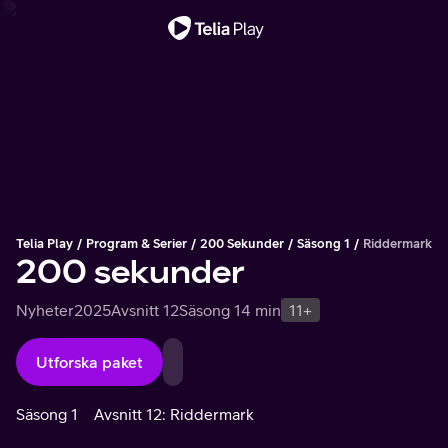
Viktigt meddelande
Telia Play
Program & Serier
200 Sekunder
Säsong 1
Riddermark
200 sekunder
Nyheter
2025
Avsnitt 12
Säsong 1
4 min
11+
Utforska paket
Säsong 1
Avsnitt 12: Riddermark