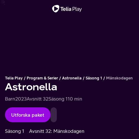
Viktigt meddelande
Telia Play
Program & Serier
Astronella
Säsong 1
Mänskodagen
Astronella
Barn
2023
Avsnitt 32
Säsong 1
10 min
Utforska paket
Säsong 1
Avsnitt 32: Mänskodagen