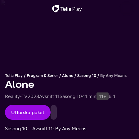
Viktigt meddelande
Telia Play
Program & Serier
Alone
Säsong 10
By Any Means
Alone
Reality-TV
2023
Avsnitt 11
Säsong 10
41 min
11+
8.4
Utforska paket
Säsong 10
Avsnitt 11: By Any Means