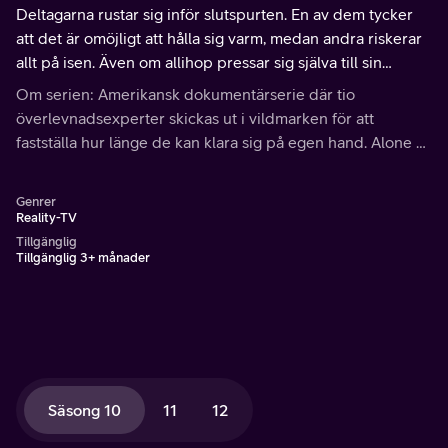
Deltagarna rustar sig inför slutspurten. En av dem tycker
att det är omöjligt att hålla sig varm, medan andra riskerar
allt på isen. Även om allihop pressar sig själva till sin
yttersta bristningsgräns, kan bara en vinna priset på $500
Om serien: Amerikansk dokumentärserie där tio
000.
överlevnadsexperter skickas ut i vildmarken för att
fastställa hur länge de kan klara sig på egen hand. Alone är
ett tufft överlevnads- och uthållighetsexperiment, där
vinnaren går iväg med en halv miljon dollar.
Genrer
Reality-TV
Tillgänglig
Tillgänglig 3+ månader
Säsong 10
11
12