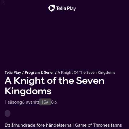
Viktigt meddelande
Telia Play
Program & Serier
A Knight Of The Seven Kingdoms
A Knight of the Seven
Kingdoms
1 säsong
6 avsnitt
15+
8.6
Ett århundrade före händelserna i Game of Thrones fanns