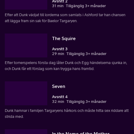
Avsnitt 2
31 min
Tillgänglig 3+ månader
Efter att Dunk vädjat till lorderna som samlats i Ashford tar han chansen
att lägga fram sin sak för Baelor Targaryen.
The Squire
Avsnitt 3
29 min
Tillgänglig 3+ månader
Efter tornerspelens första dag låter Dunk och Egg händelserna sjunka in,
och Dunk får ett förslag som kan trygga hans framtid.
Seven
Avsnitt 4
32 min
Tillgänglig 3+ månader
Dunk hamnar i familjen Targaryens hårkors och måste hitta sex riddare att
strida med.
In the Name of the Mother