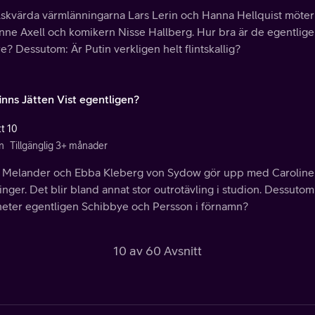
lskvärda värmlänningarna Lars Lerin och Hanna Hellquist möte
nne Axell och komikern Nisse Hallberg. Hur bra är de egentlige
e? Dessutom: Är Putin verkligen helt flintskallig?
inns Jätten Vist egentligen?
tt 10
n
Tillgänglig 3+ månader
 Melander och Ebba Kleberg von Sydow gör upp med Caroline
nger. Det blir bland annat stor outrotävling i studion. Dessuto
heter egentligen Schibbye och Persson i förnamn?
10 av 60 Avsnitt