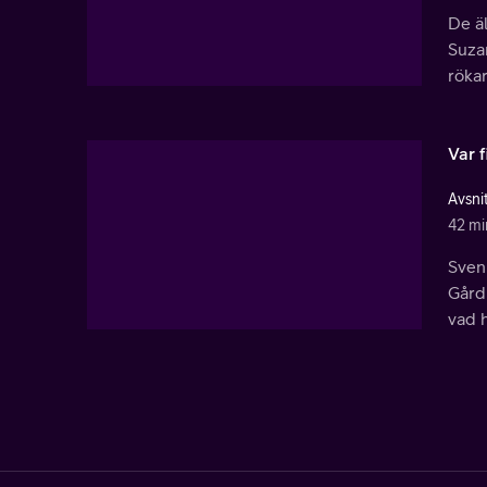
De ä
Suza
rökar
Var f
Avsni
42 mi
Sven
Gårdi
vad 