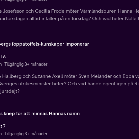
e Josefsson och Cecilia Frode möter Värmlandsburen Hanna Hell
kärtorsdagen alltid infaller på en torsdag? Och vad heter Nalle
bergs foppatoffels-kunskaper imponerar
t 6
n
Tillgänglig 3+ månader
e Hallberg och Suzanne Axell möter Sven Melander och Ebba vo
Sveriges utrikesminister heter? Och vad hände egentligen på 
jursdejt?
ns knep för att minnas Hannas namn
t 7
n
Tillgänglig 3+ månader