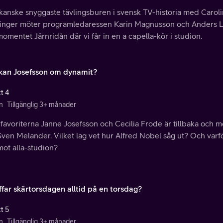
kanske snyggaste tävlingsburen i svensk TV-historia med Caro
inger möter programledaressen Karin Magnusson och Anders Lun
omentet Järnridån där vi får in en a capella-kör i studion.
kan Josefsson om dynamit?
t 4
n
Tillgänglig 3+ månader
arfavoriterna Janne Josefsson och Cecilia Frode är tillbaka oc
ven Melander. Vilket lag vet hur Alfred Nobel såg ut? Och varför
mot alla-studion?
ffar skärtorsdagen alltid på en torsdag?
t 5
n
Tillgänglig 3+ månader