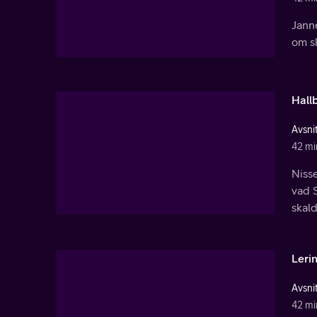
Jann
om s
Hall
Avsnit
42 mi
Niss
vad 
skald
Leri
Avsnit
42 mi