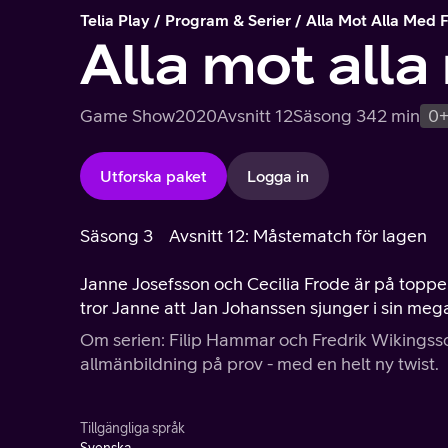
Telia Play
Program & Serier
Alla Mot Alla Med F
Alla mot alla
Game Show
2020
Avsnitt 12
Säsong 3
42 min
0
Utforska paket
Logga in
Säsong 3
Avsnitt 12: Måstematch för lagen
Janne Josefsson och Cecilia Frode är på topp
tror Janne att Jan Johanssen sjunger i sin me
Om serien: Filip Hammar och Fredrik Wikingsson
allmänbildning på prov - med en helt ny twist.
Tillgängliga språk