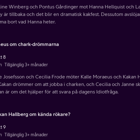
line Winberg och Pontus Gårdinger mot Hanna Hellquist och L
fy är tillbaka och det blir en dramatisk kakfest. Dessutom avslöjar
ma bort vad Hanna heter.
eus om chark-drömmarna
t 8
n
Tillgänglig 3+ månader
e Josefsson och Cecilia Frode möter Kalle Moraeus och Kakan He
Kakan drömmer om att jobba i charken, och Cecilia och Janne sk
n är om det hjälper för att svara på dagens Idiotfråga.
kan Hallberg om kända rökare?
t 9
n
Tillgänglig 3+ månader