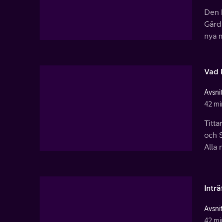
Den 
Gård
nya m
Vad 
Avsnit
42 mi
Titt
och S
Alla 
Inträ
Avsnit
42 mi