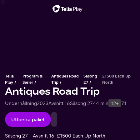
Viktigt meddelande
Telia
Program &
Antiques Road
Säsong
£1500 Each Up
Play
Serier
Trip
27
North
Antiques Road Trip
Underhållning
2023
Avsnitt 16
Säsong 27
44 min
12+
7.1
Utforska paket
Säsong 27
Avsnitt 16: £1500 Each Up North