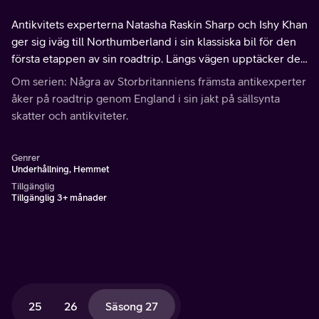
Antikvitets experterna Natasha Raskin Sharp och Ishy Khan
ger sig iväg till Northumberland i sin klassiska bil för den
första etappen av sin roadtrip. Längs vägen upptäcker de
ursprunget till ordet Geordie och ansluter sig till
Om serien: Några av Storbritanniens främsta antikexperter
folksångare på scenen.
åker på roadtrip genom England i sin jakt på sällsynta
skatter och antikviteter.
Genrer
Underhållning, Hemmet
Tillgänglig
Tillgänglig 3+ månader
25
26
Säsong 27