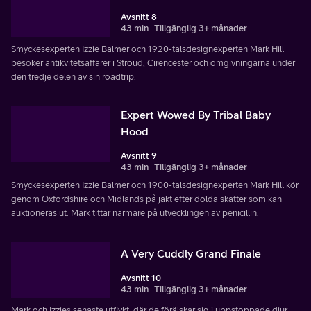
Avsnitt 8
43 min
Tillgänglig 3+ månader
Smyckesexperten Izzie Balmer och 1920-talsdesignexperten Mark Hill
besöker antikvitetsaffärer i Stroud, Cirencester och omgivningarna under
den tredje delen av sin roadtrip.
Expert Wowed By Tribal Baby
Hood
Avsnitt 9
43 min
Tillgänglig 3+ månader
Smyckesexperten Izzie Balmer och 1900-talsdesignexperten Mark Hill kör
genom Oxfordshire och Midlands på jakt efter dolda skatter som kan
auktioneras ut. Mark tittar närmare på utvecklingen av penicillin.
A Very Cuddly Grand Finale
Avsnitt 10
43 min
Tillgänglig 3+ månader
Mark och Izzies senaste utflykt, där de förälskar sig i uppstoppade djur,