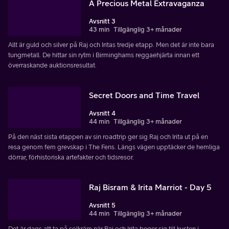
A Precious Metal Extravaganza
Avsnitt 3
43 min
Tillgänglig 3+ månader
Allt är guld och silver på Raj och Iritas tredje etapp. Men det är inte bara
tungmetall. De hittar sin rytm i Birminghams reggaehjärta innan ett
överraskande auktionsresultat.
Secret Doors and Time Travel
Avsnitt 4
44 min
Tillgänglig 3+ månader
På den näst sista etappen av sin roadtrip ger sig Raj och Irita ut på en
resa genom fem grevskap i The Fens. Längs vägen upptäcker de hemliga
dörrar, förhistoriska artefakter och tidsresor.
Raj Bisram & Irita Marriot - Day 5
Avsnitt 5
44 min
Tillgänglig 3+ månader
Det är dags att ta på solkräm när Raj och Irita beger sig till kusten i