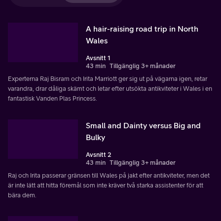
A hair-raising road trip in North
Wales
Avsnitt 1
43 min
Tillgänglig 3+ månader
Experterna Raj Bisram och Irita Marriott ger sig ut på vägarna igen, retar
varandra, drar dåliga skämt och letar efter utsökta antikviteter i Wales i en
fantastisk Vanden Plas Princess.
Small and Dainty versus Big and
Bulky
Avsnitt 2
43 min
Tillgänglig 3+ månader
Raj och Irita passerar gränsen till Wales på jakt efter antikviteter, men det
är inte lätt att hitta föremål som inte kräver två starka assistenter för att
bära dem.