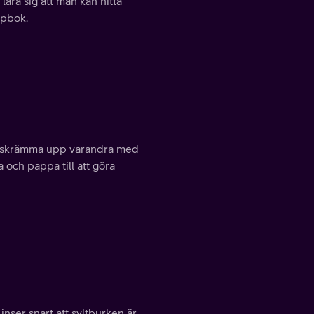
lära sig att man kan hitta
mpbok.
att skrämma upp varandra med
 och pappa till att göra
nser snart att syltburken är