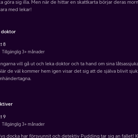
a göra sig illa. Men när de hittar en skattkarta börjar deras m
vara med lekar!
 doktor
t 8
Tillgänglig 3+ månader
ngarna vill gå ut och leka doktor och ta hand om sina låtsassjuka
När de väl kommer hem igen visar det sig att de själva blivit sjuk
omhändertagna.
ktiver
t 9
Tillgänglig 3+ månader
s docka har försvunnit och detektiv Pudding tar sig an fallet! 