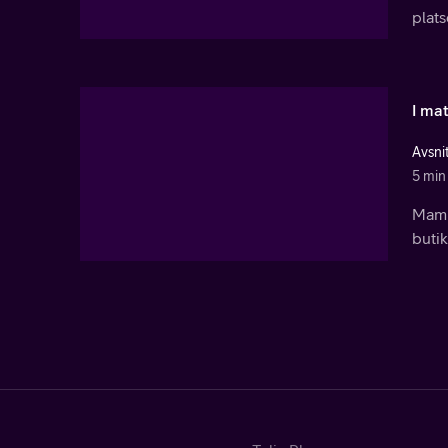
plats
I ma
Avsni
5 min
Mamma
butik