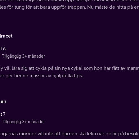
les för tung för att bära uppför trappan. Nu måste de hitta på en 
lracet
t 6
Tillgänglig 3+ månader
 vill lära sig att cykla på sin nya cykel som hon har fått av m
r ger henne massor av hjälpfulla tips.
ten
t 7
Tillgänglig 3+ månader
ngarnas mormor vill inte att barnen ska leka när de är på besök