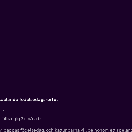
spelande födelsedagskortet
t 1
Tillgänglig 3+ månader
är pappas födelsedag, och kattungarna vill ge honom ett spela