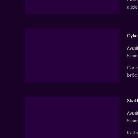
allde
Cyke
Avsnit
5 min
Candy
bröde
Skat
Avsnit
5 min
Kattu