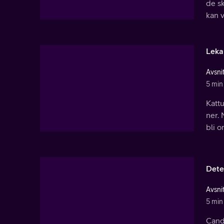
de sk
kan 
Leka
Avsnit
5 min
Kattu
ner. 
bli 
Dete
Avsnit
5 min
Candy