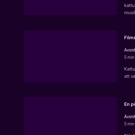
kattu
musi
Film
Avsnit
5 min
Kattu
att s
En p
Avsnit
5 min