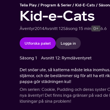
Telia Play
Program & Serier
Kid-E-Cats
Säson
Kid-e-Cats
Äventyr
2014
Avsnitt 12
Säsong 1
5 min
0+
6.6
Utforska paket
Logga in
Säsong 1
Avsnitt 12: Rymdäventyret
Det snöar ute, så katterna måste leka inomhus. 
stjärnor, och de bestämmer sig för att ha ett r
pappa gör städningen kul!
Om serien: Cookie, Pudding och deras syster Ca
nya äventyr! Det finns inga gränser på vad de kan hitta på tillsammans och de lyckas alltid hitta kreativa
lösningar på sina problem!