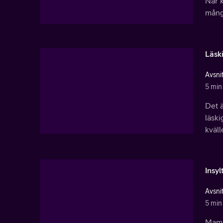
När k
mång
Läsk
Avsnit
5 min
Det ä
läski
kväll
Insy
Avsnit
5 min
Mamma