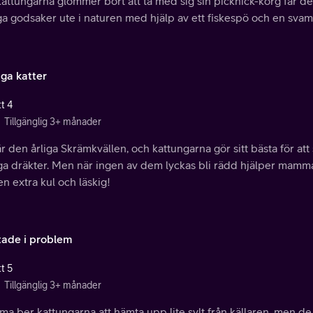
attungarna glömmer bort att ta med sig sin picknick-korg får de 
a godsaker ute i naturen med hjälp av ett fiskespö och en sva
iga katter
t 4
Tillgänglig 3+ månader
r den årliga Skrämkvällen, och kattungarna gör sitt bästa för 
ga dräkter. Men när ingen av dem lyckas bli rädd hjälper mamma
en extra kul och läskig!
ltade i problem
t 5
Tillgänglig 3+ månader
 ber kattungarna att hämta upp lite sylt från källaren, men de i