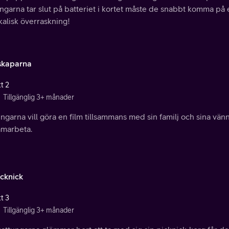
ngarna tar slut på batteriet i kortet måste de snabbt komma på e
kalisk överraskning!
skaparna
t 2
Tillgänglig 3+ månader
ngarna vill göra en film tillsammans med sin familj och sina vänn
amarbeta.
icknick
t 3
Tillgänglig 3+ månader