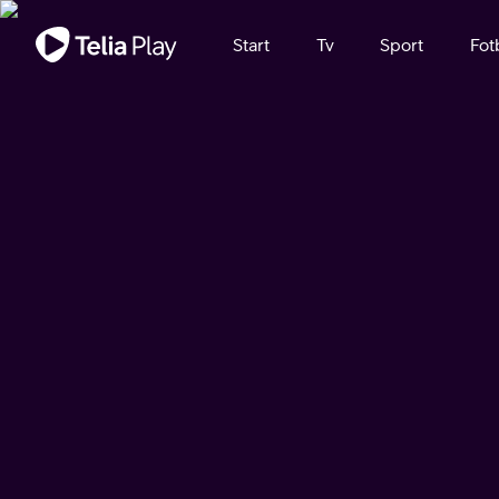
Viktigt meddelande
Start
Tv
Sport
Fot