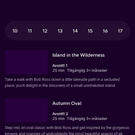
10
11
12
13
14
15
16
17
Island in the Wilderness
Avsnitt 1
25 min
Tillgänglig 3+ månader
Take a walk with Bob Ross down a little lakeside path in a secluded
place; you'll delight in the discovery of a small uninhabited island.
Autumn Oval
Avsnitt 2
25 min
Tillgänglig 3+ månader
Step into an oval classic with Bob Ross and get inspired by the gorgeous
browns and oranges of undoubtedly the most beautiful season of all.