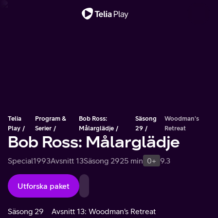
Viktigt meddelande
Telia
Program &
Bob Ross:
Säsong
Woodman's
Play
Serier
Målarglädje
29
Retreat
Bob Ross: Målarglädje
Special
1993
Avsnitt 13
Säsong 29
25 min
0+
9.3
Utforska paket
Säsong 29
Avsnitt 13: Woodman's Retreat