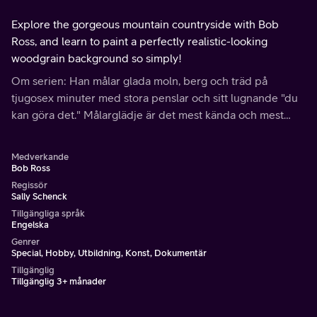
Explore the gorgeous mountain countryside with Bob
Ross, and learn to paint a perfectly realistic-looking
woodgrain background so simply!
Om serien: Han målar glada moln, berg och träd på
tjugosex minuter med stora penslar och sitt lugnande "du
kan göra det." Målarglädje är det mest kända och mest
sedda tv-konstprogrammet i historien.
Medverkande
Bob Ross
Regissör
Sally Schenck
Tillgängliga språk
Engelska
Genrer
Special, Hobby, Utbildning, Konst, Dokumentär
Tillgänglig
Tillgänglig 3+ månader