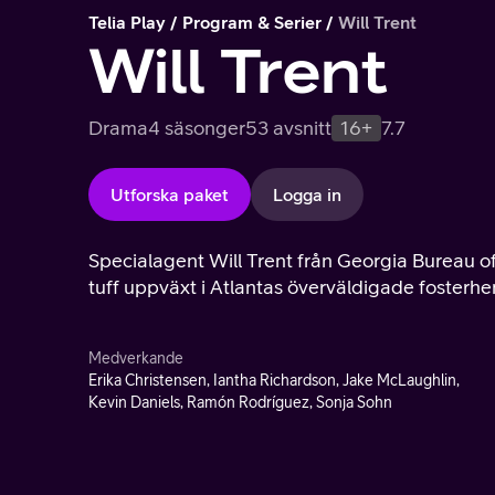
Telia Play
Program & Serier
Will Trent
Will Trent
Drama
4 säsonger
53 avsnitt
16+
7.7
Utforska paket
Logga in
Specialagent Will Trent från Georgia Bureau of
tuff uppväxt i Atlantas överväldigade fosterh
Medverkande
Erika Christensen, Iantha Richardson, Jake McLaughlin,
Kevin Daniels, Ramón Rodríguez, Sonja Sohn