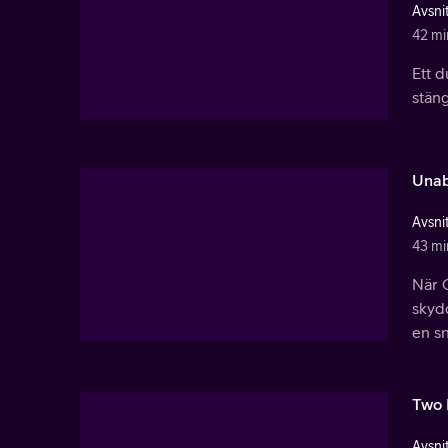
Avsnit
42 mi
Ett 
stäng
Unab
Avsnit
43 mi
När G
skydd
en s
Two 
Avsnit