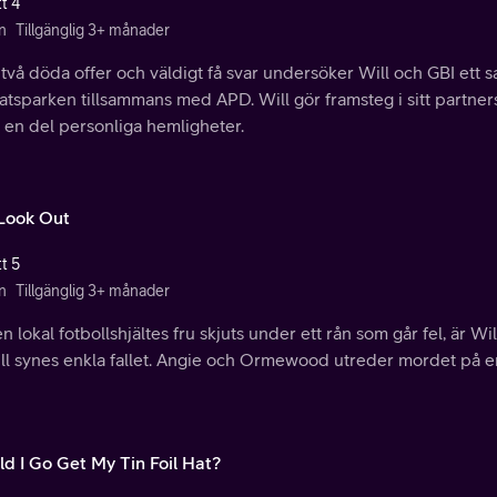
t 4
n
Tillgänglig 3+ månader
vå döda offer och väldigt få svar undersöker Will och GBI ett sa
atsparken tillsammans med APD. Will gör framsteg i sitt partner
 en del personliga hemligheter.
Look Out
t 5
n
Tillgänglig 3+ månader
n lokal fotbollshjältes fru skjuts under ett rån som går fel, är Wi
ill synes enkla fallet. Angie och Ormewood utreder mordet på e
ld I Go Get My Tin Foil Hat?