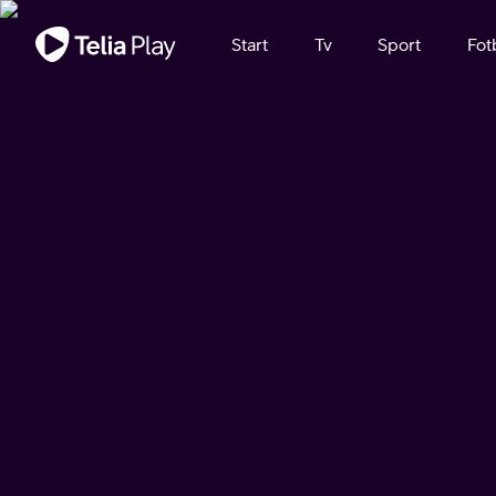
Viktigt meddelande
Start
Tv
Sport
Fot