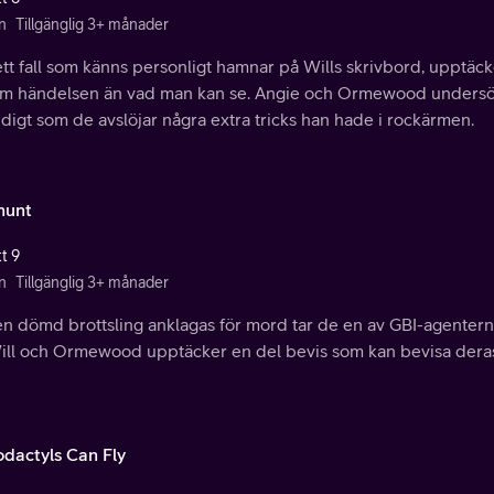
n
Tillgänglig 3+ månader
tt fall som känns personligt hamnar på Wills skrivbord, upptäck
m händelsen än vad man kan se. Angie och Ormewood undersöke
digt som de avslöjar några extra tricks han hade i rockärmen.
hunt
t 9
n
Tillgänglig 3+ månader
n dömd brottsling anklagas för mord tar de en av GBI-agenterna s
Will och Ormewood upptäcker en del bevis som kan bevisa deras
odactyls Can Fly