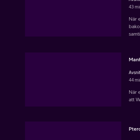
43 mi
När e
bako
samti
Man
Avsnit
44 mi
När e
att 
Pter