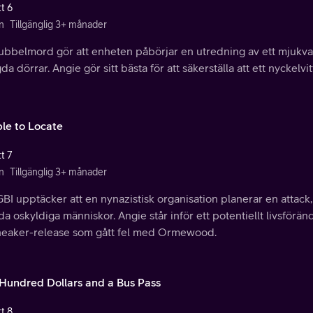
t 6
n
Tillgänglig 3+ månader
dubbelmord gör att enheten påbörjar en utredning av ett mjuk
da dörrar. Angie gör sitt bästa för att säkerställa att ett nyckelvit
le to Locate
t 7
n
Tillgänglig 3+ månader
BI upptäcker att en nynazistisk organisation planerar en attack, 
a oskyldiga människor. Angie står inför ett potentiellt livsför
neaker-release som gått fel med Ormewood.
Hundred Dollars and a Bus Pass
t 8