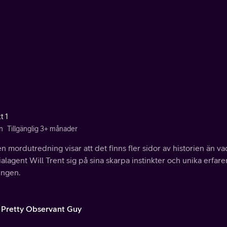
t 1
n
Tillgänglig 3+ månader
n mordutredning visar att det finns fler sidor av historien än vad
alagent Will Trent sig på sina skarpa instinkter och unika erfaren
ingen.
a Pretty Observant Guy