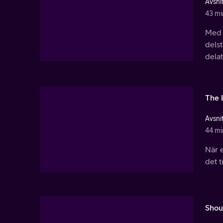
Avsnit
43 mi
Med t
delst
delat
The 
Avsnit
44 mi
När e
det t
Shou