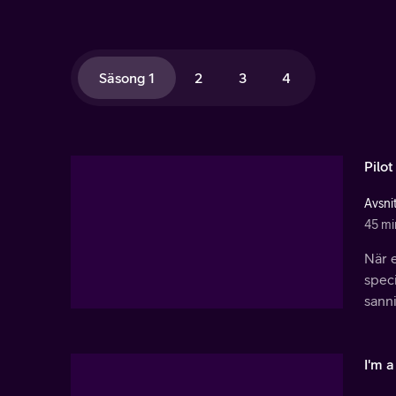
Säsong 1
2
3
4
Pilot
Avsnit
45 mi
När e
speci
sann
I'm 