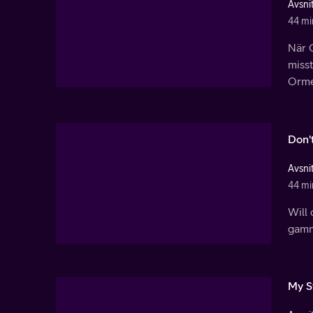
Avsnit
44 mi
När G
misst
Orm
Don'
Avsnit
44 mi
Will 
gamma
My S