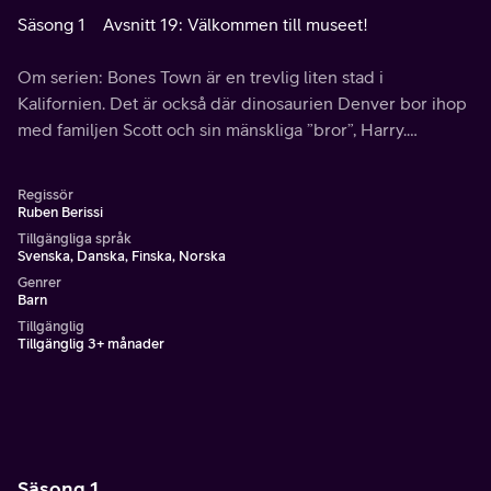
Säsong 1
Avsnitt 19: Välkommen till museet!
Om serien: Bones Town är en trevlig liten stad i
Kalifornien. Det är också där dinosaurien Denver bor ihop
med familjen Scott och sin mänskliga ”bror”, Harry.
Tillsammans med vännerna Charlotte och Dan utgör de en
orädd grupp som kallas Dinopolarna.
Regissör
Ruben Berissi
Tillgängliga språk
Svenska, Danska, Finska, Norska
Genrer
Barn
Tillgänglig
Tillgänglig 3+ månader
Säsong 1