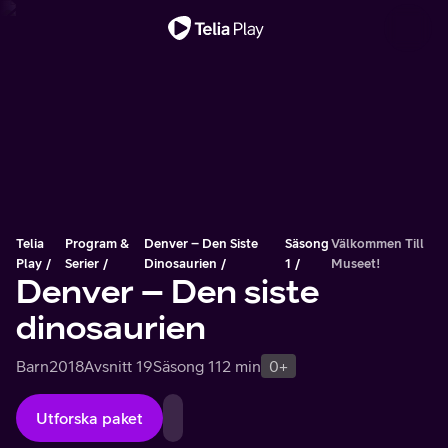
Viktigt meddelande
Telia
Program &
Denver – Den Siste
Säsong
Välkommen Till
Play
Serier
Dinosaurien
1
Museet!
Denver – Den siste
dinosaurien
Barn
2018
Avsnitt 19
Säsong 1
12 min
0+
Utforska paket