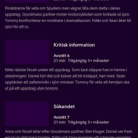
Föräldrarna får veta om Spyders men vägrar låta dem delta i deras
uppdrag. Goodmans partner möter motorcyklisten som torkade ut sjön.
Tommy konfronterar en mobbare i dramaklassen. Nikki och Sean åker till
sjön för att ro.
Kritisk information
Avsnitt 6
21 min
Tillgänglig 3+ månader
Nikki räddar Noah under ett uppdrag. Som tack släpper han in henne i
utredningen. Daniel hör det och kräver att bli insläppt, han med. Sean
upptäcker att vattennivån i sjön minskar. Tommy får veta att familjen ska
ut på ett uppdrag utan honom.
Sökandet
Avsnitt 7
21 min
Tillgänglig 3+ månader
Anna och Noah letar efter Goodmans partner, Ben Kluger. Daniel ser fram
emot sin dejt med Sophie. Nikki och Sean kommer allt närmare varandra.