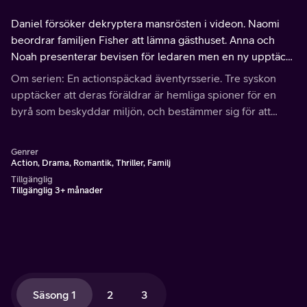
Daniel försöker dekryptera mansrösten i videon. Naomi
beordrar familjen Fisher att lämna gästhuset. Anna och
Noah presenterar bevisen för ledaren men en ny upptäckt
förändrar allt.
Om serien: En actionspäckad äventyrsserie. Tre syskon
upptäcker att deras föräldrar är hemliga spioner för en
byrå som beskyddar miljön, och bestämmer sig för att
också bli spioner för att kunna hjälpa dom i hemlighet.
Genrer
Action, Drama, Romantik, Thriller, Familj
Tillgänglig
Tillgänglig 3+ månader
Säsong 1
2
3