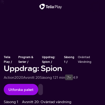
Viktigt meddelande
Telia
Program &
Uppdrag:
Säsong
Oväntad
Play
Serier
Spion
1
Vändning
Uppdrag: Spion
Action
2020
Avsnitt 20
Säsong 1
21 min
7+
4.9
Utforska paket
Säsong 1
Avsnitt 20: Oväntad vändning