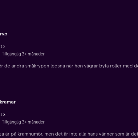
ryp
t 2
Tillgänglig 3+ månader
ör de andra småkrypen ledsna när hon vägrar byta roller med de
kramar
t 3
Tillgänglig 3+ månader
a är på kramhumör, men det är inte alla hans vänner som är det