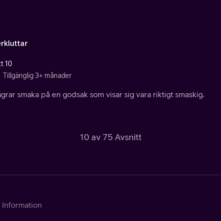
rkluttar
tt 10
Tillgänglig 3+ månader
grar smaka på en godsak som visar sig vara riktigt smaskig.
10 av 75 Avsnitt
Information
Kontakta Telia