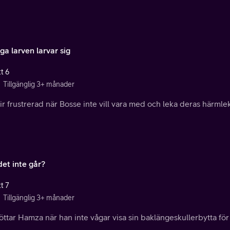
ga larven larvar sig
t 6
Tillgänglig 3+ månader
ir frustrerad när Bosse inte vill vara med och leka deras härmlek
et inte går?
t 7
Tillgänglig 3+ månader
öttar Hamza när han inte vågar visa sin baklängeskullerbytta för