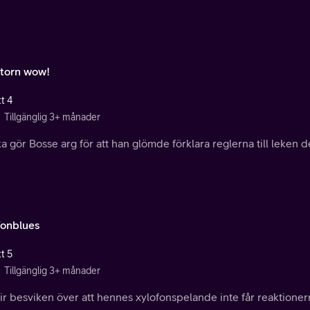
 torn wow!
t 4
Tillgänglig 3+ månader
 gör Bosse arg för att han glömde förklara reglerna till leken de
fonblues
t 5
Tillgänglig 3+ månader
lir besviken över att hennes xylofonspelande inte får reaktion