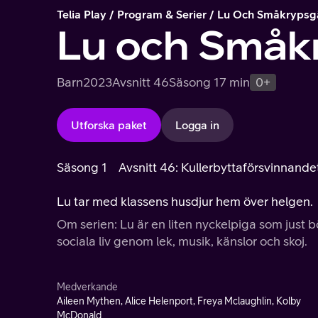
Telia Play
Program & Serier
Lu Och Småkrypsg
Lu och Småk
Barn
2023
Avsnitt 46
Säsong 1
7 min
0+
Utforska paket
Logga in
Säsong 1
Avsnitt 46: Kullerbyttaförsvinnande
Lu tar med klassens husdjur hem över helgen.
Om serien: Lu är en liten nyckelpiga som just b
sociala liv genom lek, musik, känslor och skoj.
Medverkande
Aileen Mythen, Alice Helenport, Freya Mclaughlin, Kolby
McDonald