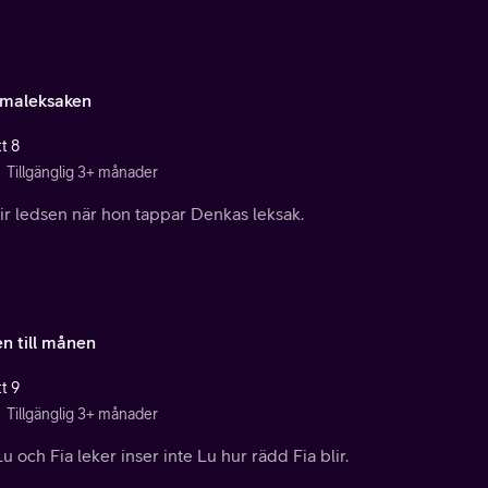
maleksaken
t 8
Tillgänglig 3+ månader
ir ledsen när hon tappar Denkas leksak.
en till månen
t 9
Tillgänglig 3+ månader
u och Fia leker inser inte Lu hur rädd Fia blir.