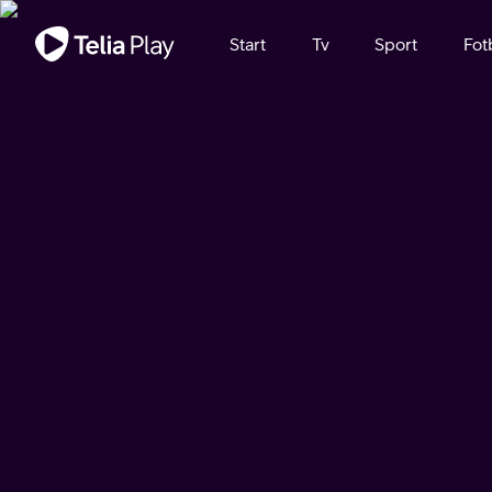
Viktigt meddelande
Start
Tv
Sport
Fot