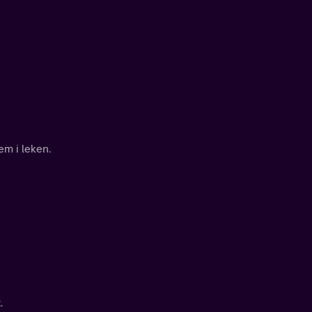
m i leken.
.