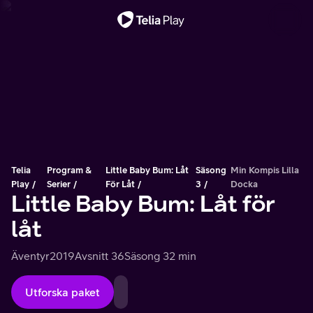
Viktigt meddelande
Telia
Program &
Little Baby Bum: Låt
Säsong
Min Kompis Lilla
Play
Serier
För Låt
3
Docka
Little Baby Bum: Låt för
låt
Äventyr
2019
Avsnitt 36
Säsong 3
2 min
Utforska paket