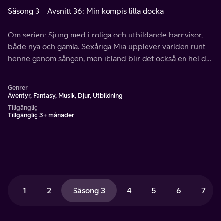
Säsong 3
Avsnitt 36: Min kompis lilla docka
Om serien: Sjung med i roliga och utbildande barnvisor,
både nya och gamla. Sexåriga Mia upplever världen runt
henne genom sången, men ibland blir det också en hel del
magi.
Genrer
Äventyr, Fantasy, Musik, Djur, Utbildning
Tillgänglig
Tillgänglig 3+ månader
1
2
Säsong 3
4
5
6
7