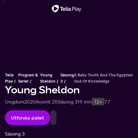
Viktigt meddelande
Telia
Program &
Young
Säsong
A Baby Tooth And The Egyptian
Play
Serier
Sheldon
3
God Of Knowledge
Young Sheldon
Ungdom
2020
Avsnitt 20
Säsong 3
19 min
12+
7.7
Utforska paket
Säsong 3