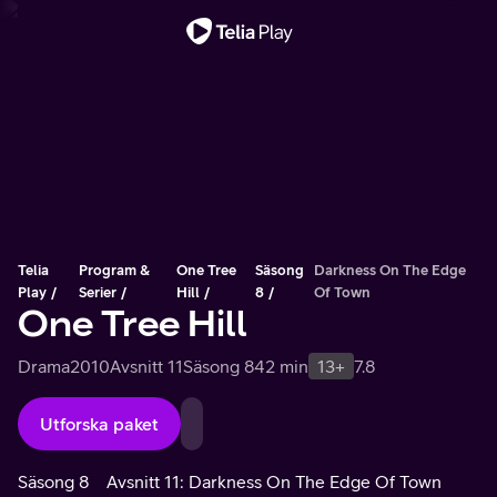
Viktigt meddelande
Telia
Program &
One Tree
Säsong
Darkness On The Edge
Play
Serier
Hill
8
Of Town
One Tree Hill
Drama
2010
Avsnitt 11
Säsong 8
42 min
13+
7.8
Utforska paket
Säsong 8
Avsnitt 11: Darkness On The Edge Of Town