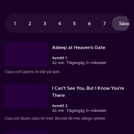
1
2
3
4
5
6
7
Säsong
Asleep at Heaven's Gate
Avsnitt 1
42 min
Tillgänglig 3+ månader
Clays och Quinns liv står på spel.
I Can't See You, But I Know You're
There
Avsnitt 2
42 min
Tillgänglig 3+ månader
Clay och Quinn slåss för livet. Brooke får mer dåliga nyheter.