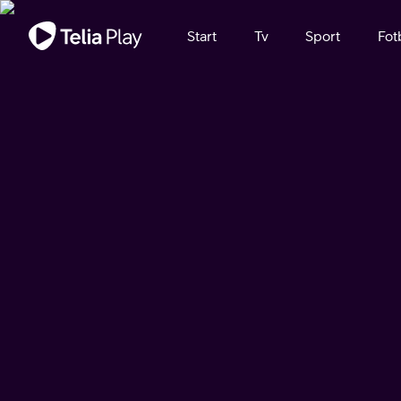
Viktigt meddelande
Start
Tv
Sport
Fot