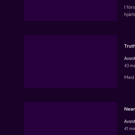
I för
hjärt
Trut
Avsnit
43 mi
Med 
Near
Avsnit
41 mi