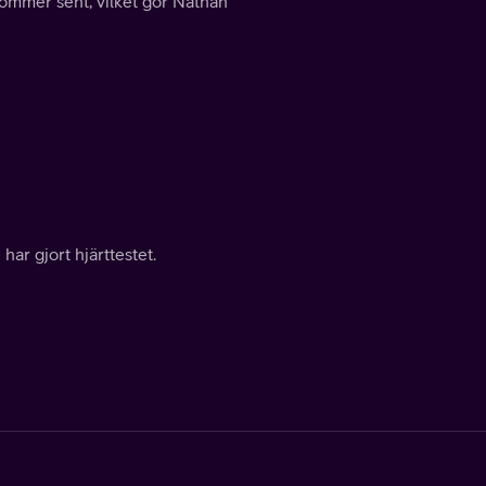
 kommer sent, vilket gör Nathan
har gjort hjärttestet.