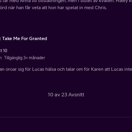
 tar med Anna till tillställningen, men i slutet av kvällen. Haley
rd när han får veta att hon har spelat in med Chris.
t Take Me For Granted
tt 10
n
Tillgänglig 3+ månader
n oroar sig för Lucas hälsa och talar om för Karen att Lucas inte 
10 av 23 Avsnitt