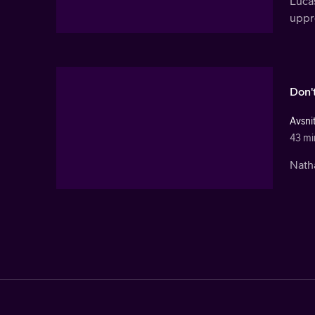
Lucas
upprö
Don'
Avsni
43 mi
Natha