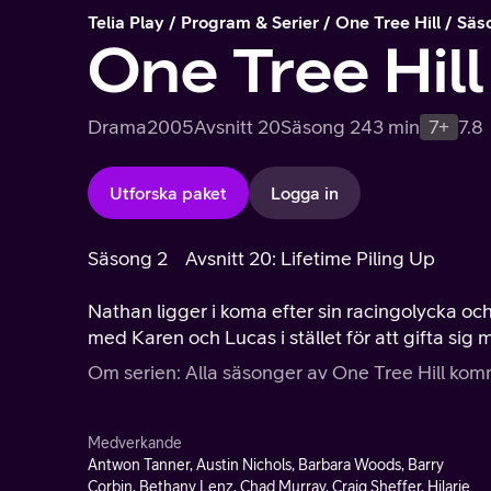
Telia Play
Program & Serier
One Tree Hill
Säs
One Tree Hill
Drama
2005
Avsnitt 20
Säsong 2
43 min
7+
7.8
Utforska paket
Logga in
Säsong 2
Avsnitt 20: Lifetime Piling Up
Nathan ligger i koma efter sin racingolycka oc
med Karen och Lucas i stället för att gifta sig
Om serien: Alla säsonger av One Tree Hill komme
Medverkande
Antwon Tanner, Austin Nichols, Barbara Woods, Barry
Corbin, Bethany Lenz, Chad Murray, Craig Sheffer, Hilarie