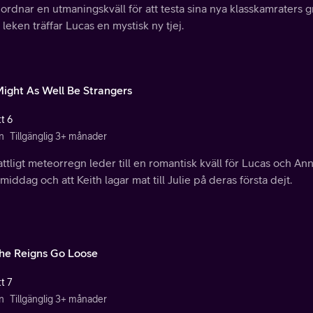
 ordnar en utmaningskväll för att testa sina nya klasskamraters
 leken träffar Lucas en mystisk ny tjej.
ight As Well Be Strangers
t 6
n
Tillgänglig 3+ månader
attligt meteorregn leder till en romantisk kväll för Lucas och An
iddag och att Keith lagar mat till Julie på deras första dejt.
the Reigns Go Loose
t 7
n
Tillgänglig 3+ månader