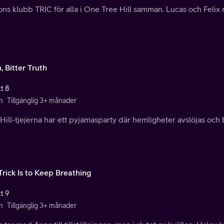
ns klubb TRIC för alla i One Tree Hill samman. Lucas och Felix 
, Bitter Truth
t 8
n
Tillgänglig 3+ månader
Hill-tjejerna har ett pyjamasparty där hemligheter avslöjas och 
Trick Is to Keep Breathing
t 9
n
Tillgänglig 3+ månader