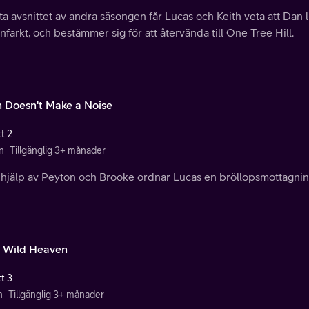
sta avsnittet av andra säsongen får Lucas och Keith veta att Dan 
infarkt, och bestämmer sig för att återvända till One Tree Hill.
h Doesn't Make a Noise
t 2
n
Tillgänglig 3+ månader
hjälp av Peyton och Brooke ordnar Lucas en bröllopsmottagnin
 Wild Heaven
t 3
n
Tillgänglig 3+ månader