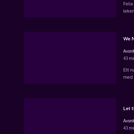
Felix
leker
We M
Avsnit
43 mi
Ett n
med m
Let 
Avsnit
43 mi