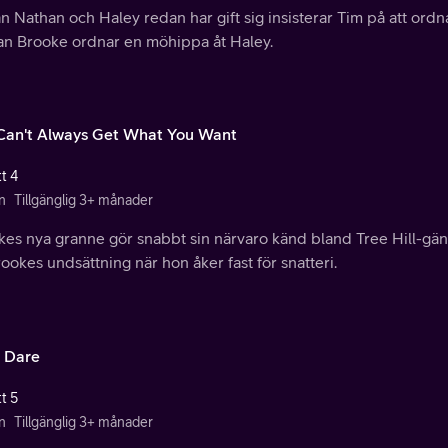
n Nathan och Haley redan har gift sig insisterar Tim på att ord
n Brooke ordnar en möhippa åt Haley.
Can't Always Get What You Want
t 4
n
Tillgänglig 3+ månader
kes nya granne gör snabbt sin närvaro känd bland Tree Hill-gä
Brookes undsättning när hon åker fast för snatteri.
l Dare
t 5
n
Tillgänglig 3+ månader