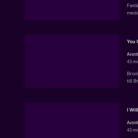
Fastä
meda
You 
Avsnit
43 mi
Broo
till 
I Wil
Avsnit
43 mi