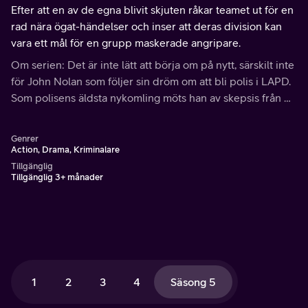
Efter att en av de egna blivit skjuten råkar teamet ut för en
rad nära ögat-händelser och inser att deras division kan
vara ett mål för en grupp maskerade angripare.
Om serien: Det är inte lätt att börja om på nytt, särskilt inte
för John Nolan som följer sin dröm om att bli polis i LAPD.
Som polisens äldsta nykomling möts han av skepsis från de
som bara ser honom som en vandrande medelålderskris.
Genrer
Action, Drama, Kriminalare
Tillgänglig
Tillgänglig 3+ månader
1
2
3
4
Säsong 5