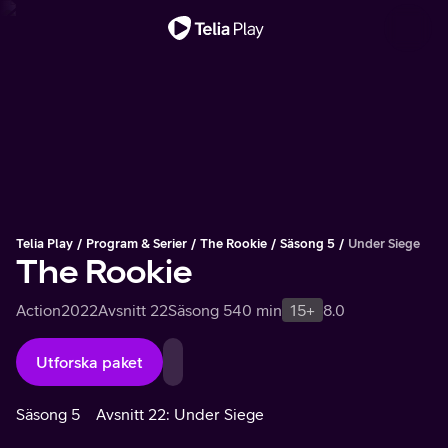
Viktigt meddelande
Telia Play
Program & Serier
The Rookie
Säsong 5
Under Siege
The Rookie
Action
2022
Avsnitt 22
Säsong 5
40 min
15+
8.0
Utforska paket
Säsong 5
Avsnitt 22: Under Siege