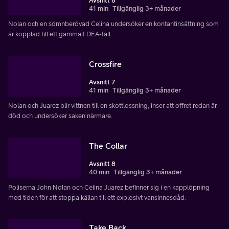
Avsnitt 6
41 min
Tillgänglig 3+ månader
Nolan och en sömnberövad Celina undersöker en kontantinsättning som
är kopplad till ett gammalt DEA-fall.
Crossfire
Avsnitt 7
41 min
Tillgänglig 3+ månader
Nolan och Juarez blir vittnen till en skottlossning, inser att offret redan är
död och undersöker saken närmare.
The Collar
Avsnitt 8
40 min
Tillgänglig 3+ månader
Poliserna John Nolan och Celina Juarez befinner sig i en kapplöpning
med tiden för att stoppa källan till ett explosivt vansinnesdåd.
Take Back