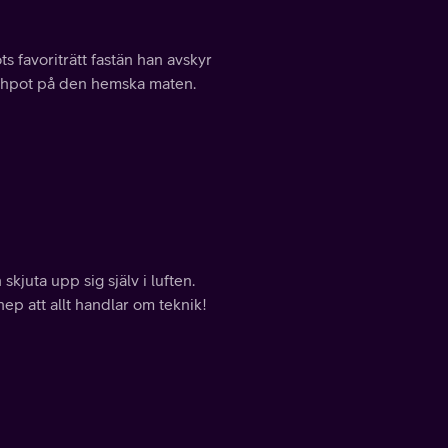
s favoriträtt fastän han avskyr
shpot på den hemska maten.
juta upp sig själv i luften.
ep att allt handlar om teknik!