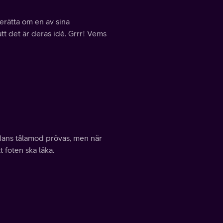
erätta om en av sina
att det är deras idé. Grrr! Vems
. Hans tålamod prövas, men när
t foten ska läka.