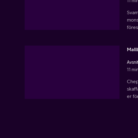
11 mi
Svamp
mons
föres
Mall
Avsni
11 mi
Chep 
skaff
er f