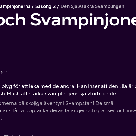
ampinjonerna
Säsong 2
Den Självsäkra Svamplingen
ch Svampinjon
ngen
blyg för att leka med de andra. Han inser att den lilla är 
ush-Mush att stärka svamplingens självförtroende.
rnerna på skojiga äventyr i Svampstan! De små
mans får vi upptäcka deras talanger och gränser, och inse
.