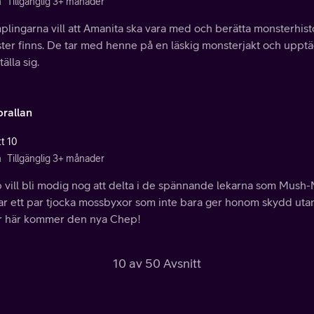
n
Tillgänglig 3+ månader
lingarna vill att Amanita ska vara med och berätta monsterhistor
ter finns. De tar med henne på en läskig monsterjakt och uppt
tälla sig.
brallan
tt 10
n
Tillgänglig 3+ månader
vill bli modig nog att delta i de spännande lekarna som Mush-M
ar ett par tjocka mossbyxor som inte bara ger honom skydd utan o
ör här kommer den nya Chep!
10 av 50 Avsnitt