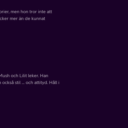
ier, men hon tror inte att
äcker mer än de kunnat
ush och Lilit leker. Han
ckså stil … och attityd. Håll i