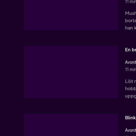
11 mi
Mush-
borta
han k
En b
Avsnit
11 mi
Lilit
hobby
uppgi
Blin
Avsnit