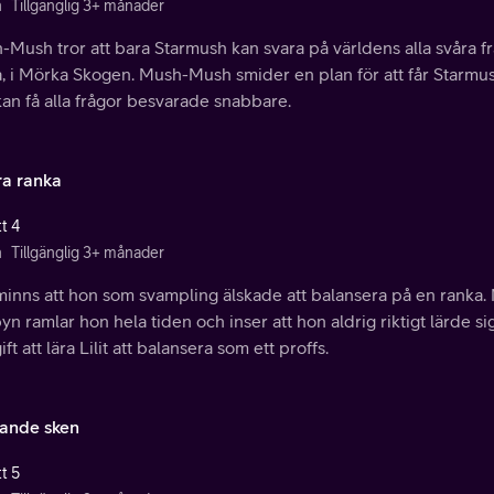
n
Tillgänglig 3+ månader
Mush tror att bara Starmush kan svara på världens alla svåra f
, i Mörka Skogen. Mush-Mush smider en plan för att får Starmush 
an få alla frågor besvarade snabbare.
ra ranka
t 4
n
Tillgänglig 3+ månader
 minns att hon som svampling älskade att balansera på en ranka
n ramlar hon hela tiden och inser att hon aldrig riktigt lärde si
ft att lära Lilit att balansera som ett proffs.
kande sken
t 5