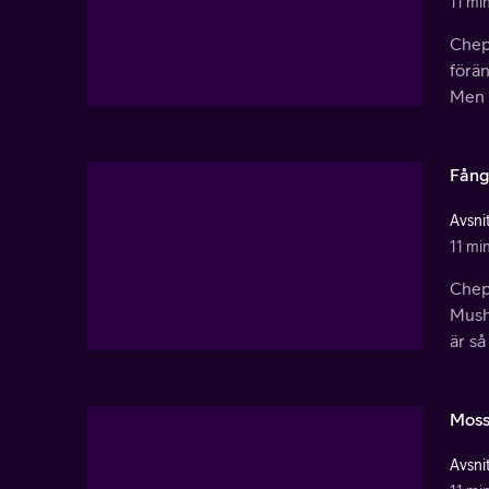
11 mi
Chep 
förän
Men 
Fång
Avsnit
11 mi
Chep 
Mush
är så
Moss
Avsnit