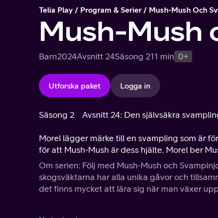
Telia Play
Program & Serier
Mush-Mush Och Sv
Mush-Mush o
Barn
2024
Avsnitt 24
Säsong 2
11 min
0+
Utforska paket
Logga in
Säsong 2
Avsnitt 24: Den självsäkra svampli
Morel lägger märke till en svampling som är för 
för att Mush-Mush är dess hjälte. Morel ber M
Om serien: Följ med Mush-Mush och Svampinjo
skogsväktarna har alla unika gåvor och tillsam
det finns mycket att lära sig när man växer upp