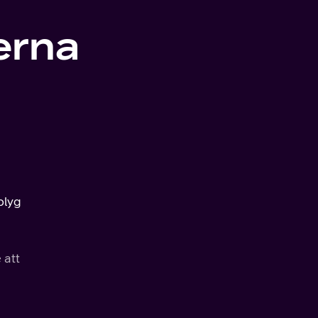
erna
blyg
 att