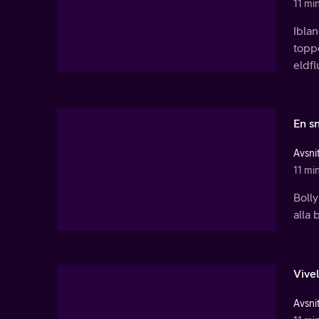
11 mi
Iblan
toppe
eldf
En s
Avsnit
11 mi
Bolly
alla 
Vive
Avsnit