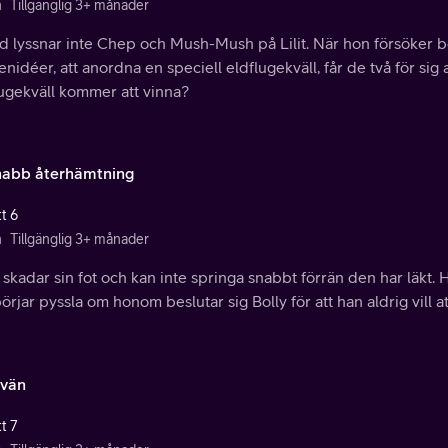
n
Tillgänglig 3+ månader
d lyssnar inte Chep och Mush-Mush på Lilit. När hon försöker b
nidéer, att anordna en speciell eldflugekväll, får de två för sig 
lugekväll kommer att vinna?
nabb återhämtning
t 6
n
Tillgänglig 3+ månader
 skadar sin fot och kan inte springa snabbt förrän den har läkt
börjar pyssla om honom beslutar sig Bolly för att han aldrig vill at
lvän
t 7