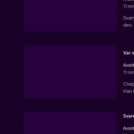
11 mi
Svamp
den.
Var 
Avsnit
11 mi
Chep 
Han k
Svar
Avsnit