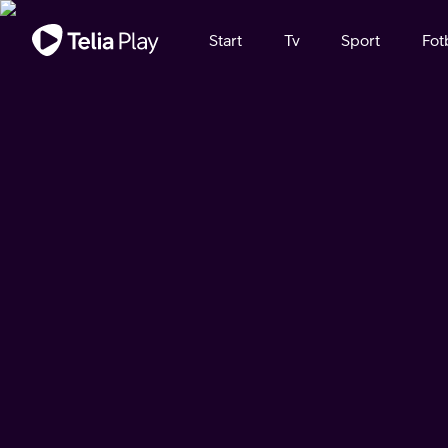
Viktigt meddelande
Start
Tv
Sport
Fot