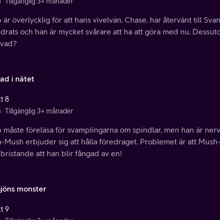
n
Tillgänglig 3+ månader
är överlycklig för att hans vivelvän, Chase, har återvänt till S
drats och han är mycket svårare att ha att göra med nu. Dessut
vad?
ad i nätet
t 8
n
Tillgänglig 3+ månader
måste föreläsa för svamplingarna om spindlar, men han är nervös
-Mush erbjuder sig att hålla föredraget. Problemet är att Mus
 bristande att han blir fångad av en!
jöns monster
t 9