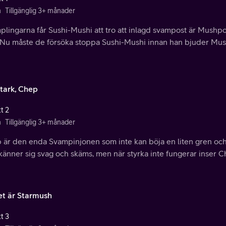
n
Tillgänglig 3+ månader
lingarna får Sushi-Mushi att tro att inlagd svampost är Mushpot
 Nu måste de försöka stoppa Sushi-Mushi innan han bjuder Mu
stark, Chep
t 2
n
Tillgänglig 3+ månader
är den enda Svampinjonen som inte kan böja en liten gren och sk
änner sig svag och skäms, men när styrka inte fungerar inser Ch
et är Starmush
t 3