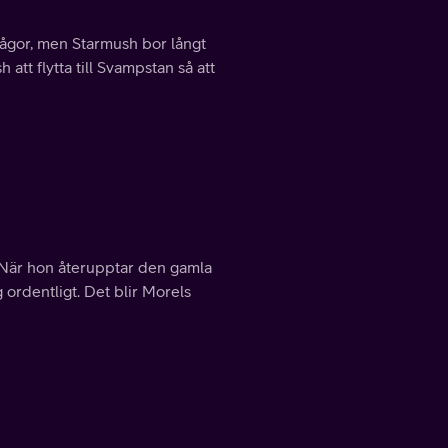
rågor, men Starmush bor långt
att flytta till Svampstan så att
. När hon återupptar den gamla
g ordentligt. Det blir Morels