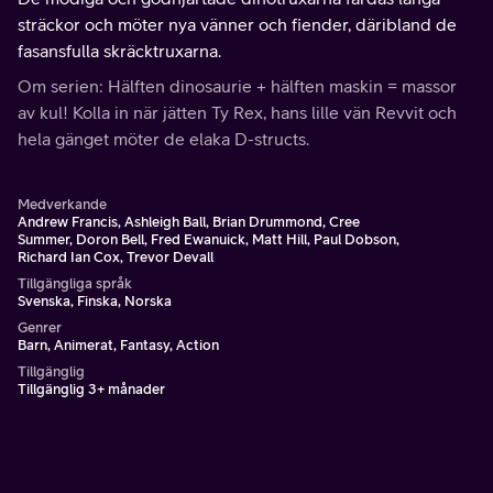
sträckor och möter nya vänner och fiender, däribland de
fasansfulla skräcktruxarna.
Om serien: Hälften dinosaurie + hälften maskin = massor
av kul! Kolla in när jätten Ty Rex, hans lille vän Revvit och
hela gänget möter de elaka D-structs.
Medverkande
Andrew Francis, Ashleigh Ball, Brian Drummond, Cree
Summer, Doron Bell, Fred Ewanuick, Matt Hill, Paul Dobson,
Richard Ian Cox, Trevor Devall
Tillgängliga språk
Svenska, Finska, Norska
Genrer
Barn, Animerat, Fantasy, Action
Tillgänglig
Tillgänglig 3+ månader