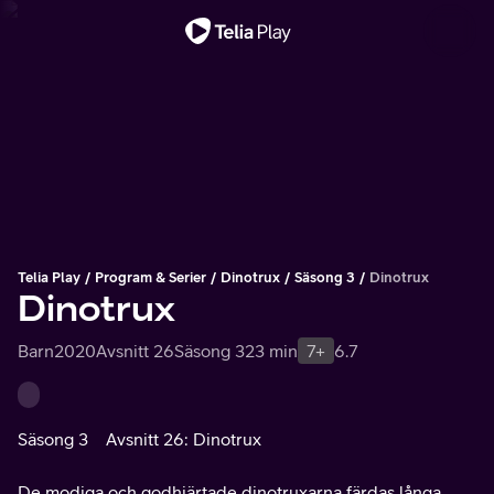
Viktigt meddelande
Telia Play
Program & Serier
Dinotrux
Säsong 3
Dinotrux
Dinotrux
Barn
2020
Avsnitt 26
Säsong 3
23 min
7+
6.7
Säsong 3
Avsnitt 26: Dinotrux
De modiga och godhjärtade dinotruxarna färdas långa