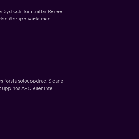
ia. Syd och Tom träffar Renee i
v den återupplivade men
 första solouppdrag. Sloane
t upp hos APO eller inte