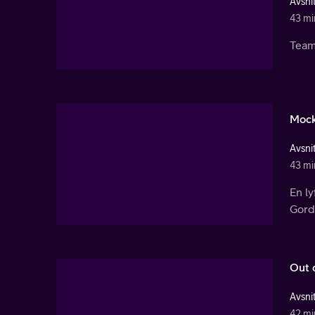
Avsnit
43 mi
Team
Mock
Avsnit
43 mi
En ly
Gordo
Out 
Avsnit
42 mi