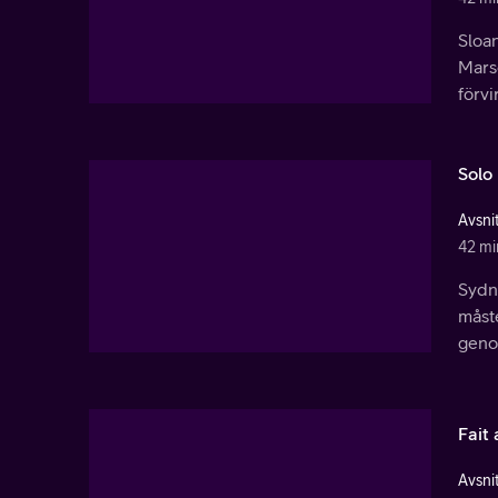
Sloan
Marse
förv
Solo
Avsnit
42 mi
Sydn
måst
geno
Fait
Avsnit