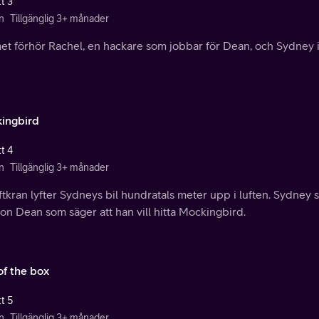
t 3
n
Tillgänglig 3+ månader
et förhör Rachel, en hackare som jobbar för Dean, och Sydney in
ingbird
t 4
n
Tillgänglig 3+ månader
ftkran lyfter Sydneys bil hundratals meter upp i luften. Sydney s
n Dean som säger att han vill hitta Mockingbird.
of the box
t 5
n
Tillgänglig 3+ månader