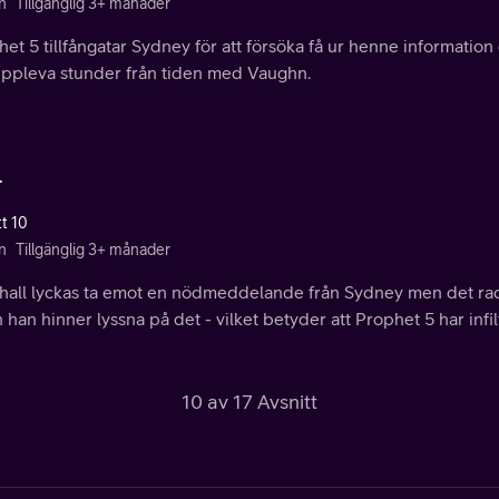
n
Tillgänglig 3+ månader
et 5 tillfångatar Sydney för att försöka få ur henne information
uppleva stunder från tiden med Vaughn.
.
tt 10
n
Tillgänglig 3+ månader
hall lyckas ta emot en nödmeddelande från Sydney men det ra
 han hinner lyssna på det - vilket betyder att Prophet 5 har infil
10 av 17 Avsnitt