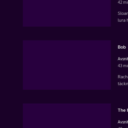
42 mi
Sloa
lura
Bob
Avsnit
43 mi
Rache
täck
The 
Avsnit