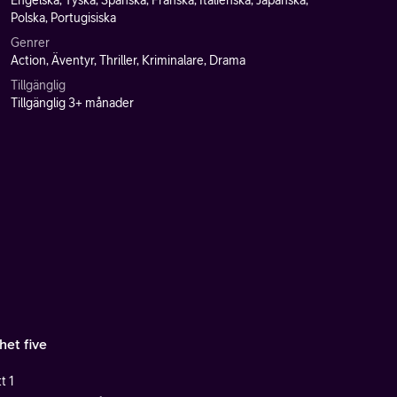
Engelska, Tyska, Spanska, Franska, Italienska, Japanska,
Polska, Portugisiska
Genrer
Action, Äventyr, Thriller, Kriminalare, Drama
Tillgänglig
Tillgänglig 3+ månader
het five
t 1