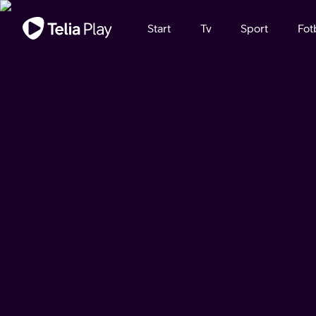
Viktigt meddelande
Start
Tv
Sport
Fot