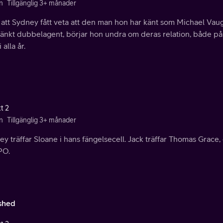
n
Tillgänglig 3+ månader
r att Sydney fått veta att den man hon har känt som Michael Va
änkt dubbelagent, börjar hon undra om deras relation, både på j
 alla år.
t 2
n
Tillgänglig 3+ månader
y träffar Sloane i hans fängelsecell. Jack träffar Thomas Grace,
APO.
shed