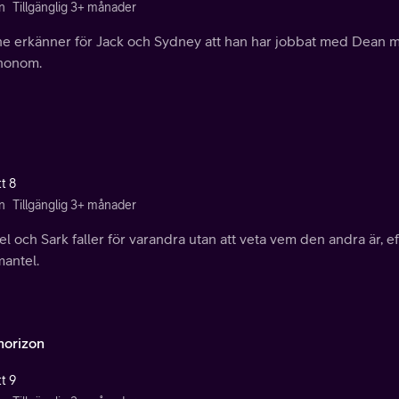
n
Tillgänglig 3+ månader
ne erkänner för Jack och Sydney att han har jobbat med Dean m
 honom.
t 8
n
Tillgänglig 3+ månader
l och Sark faller för varandra utan att veta vem den andra är,
mantel.
horizon
t 9