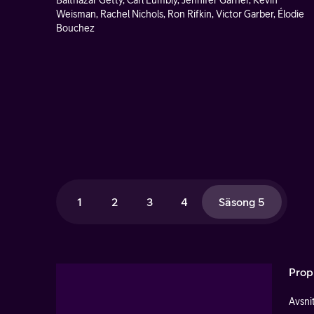
Balthazar Getty, Carl Lumbly, Jennifer Garner, Kevin
Weisman, Rachel Nichols, Ron Rifkin, Victor Garber, Élodie
Bouchez
1
2
3
4
Säsong 5
Prop
Avsnit