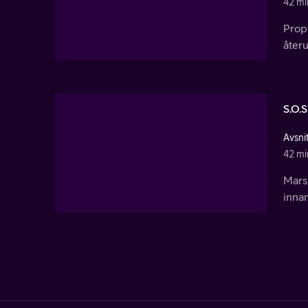
42 mi
Proph
åter
S.O.S
Avsni
42 mi
Mars
innan