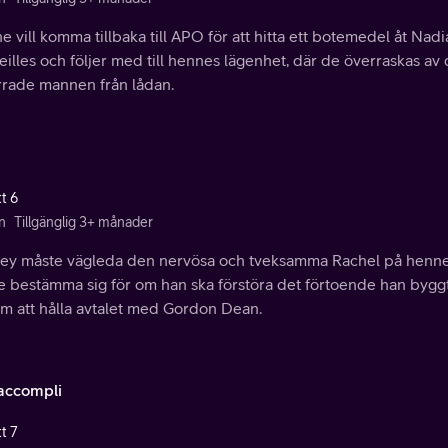
e vill komma tillbaka till APO för att hitta ett botemedel åt Nad
illes och följer med till hennes lägenhet, där de överraskas a
irrade mannen från lådan.
t 6
n
Tillgänglig 3+ månader
ey måste vägleda den nervösa och tveksamma Rachel på hennes
e bestämma sig för om han ska förstöra det förtoende han bygg
m att hålla avtalet med Gordon Dean.
 accompli
t 7