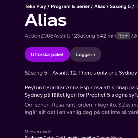
Telia Play
Program & Serier
Alias
Säsong 5
T
Alias
Action
2006
Avsnitt 12
Säsong 5
42 min
16+
7.6
Utforska paket
Logga in
Säsong 5
Avsnitt 12: There's only one Sydney
Peyton beordrar Anna Espinosa att kidnappa Wi
Sydney på fältet igen för Prophet 5:s egna syf
Om serien: Resa runt jorden inkognito. Slåss 
ingår allt det i en vanlig dag på det inte så v
Medverkande