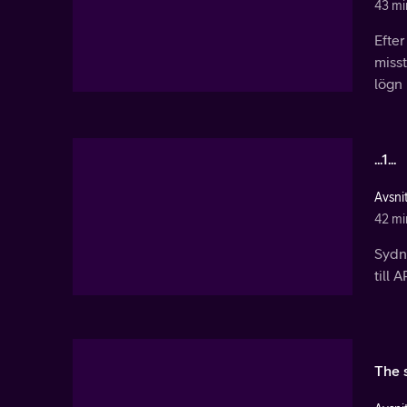
43 mi
Efte
misst
lögn i
...1...
Avsnit
42 mi
Sydne
till 
The 