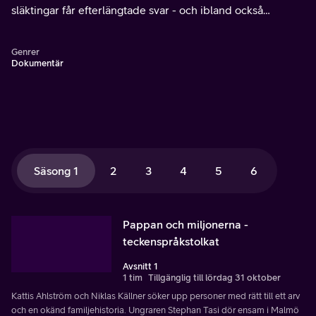
släktingar får efterlängtade svar - och ibland också
miljoner.
Genrer
Dokumentär
Säsong 1
2
3
4
5
6
Pappan och miljonerna -
teckenspråkstolkat
Avsnitt 1
1 tim
Tillgänglig till lördag 31 oktober
Kattis Ahlström och Niklas Källner söker upp personer med rätt till ett arv
och en okänd familjehistoria. Ungraren Stephan Tasi dör ensam i Malmö