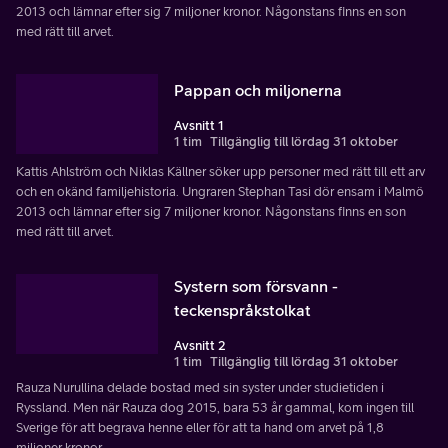
2013 och lämnar efter sig 7 miljoner kronor. Någonstans finns en son
med rätt till arvet.
Pappan och miljonerna
Avsnitt 1
1 tim
Tillgänglig till lördag 31 oktober
Kattis Ahlström och Niklas Källner söker upp personer med rätt till ett arv
och en okänd familjehistoria. Ungraren Stephan Tasi dör ensam i Malmö
2013 och lämnar efter sig 7 miljoner kronor. Någonstans finns en son
med rätt till arvet.
Systern som försvann -
teckenspråkstolkat
Avsnitt 2
1 tim
Tillgänglig till lördag 31 oktober
Rauza Nurullina delade bostad med sin syster under studietiden i
Ryssland. Men när Rauza dog 2015, bara 53 år gammal, kom ingen till
Sverige för att begrava henne eller för att ta hand om arvet på 1,8
miljoner kronor.