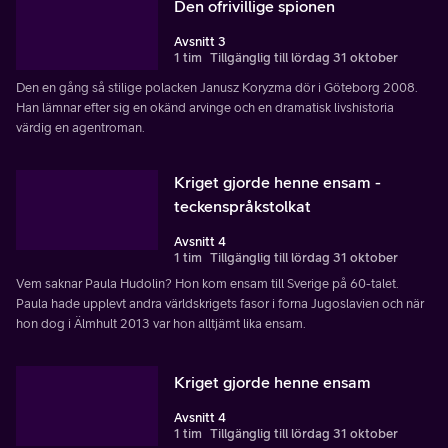
Den ofrivillige spionen
Avsnitt 3
1 tim
Tillgänglig till lördag 31 oktober
Den en gång så stilige polacken Janusz Koryzma dör i Göteborg 2008.
Han lämnar efter sig en okänd arvinge och en dramatisk livshistoria
värdig en agentroman.
Kriget gjorde henne ensam -
teckenspråkstolkat
Avsnitt 4
1 tim
Tillgänglig till lördag 31 oktober
Vem saknar Paula Hudolin? Hon kom ensam till Sverige på 60-talet.
Paula hade upplevt andra världskrigets fasor i forna Jugoslavien och när
hon dog i Älmhult 2013 var hon alltjämt lika ensam.
Kriget gjorde henne ensam
Avsnitt 4
1 tim
Tillgänglig till lördag 31 oktober