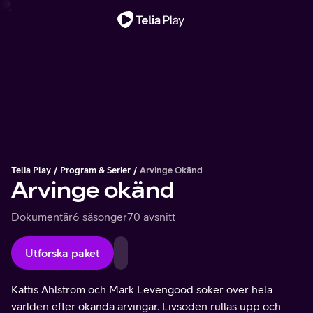
Viktigt meddelande
Telia Play
Program & Serier
Arvinge Okänd
Arvinge okänd
Dokumentär
6 säsonger
70 avsnitt
Utforska paket
Kattis Ahlström och Mark Levengood söker över hela
världen efter okända arvingar. Livsöden rullas upp och