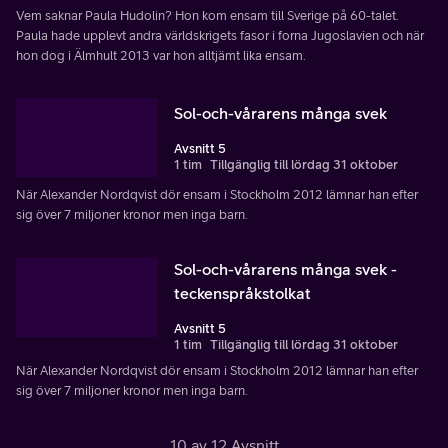
Vem saknar Paula Hudolin? Hon kom ensam till Sverige på 60-talet.
Paula hade upplevt andra världskrigets fasor i forna Jugoslavien och när
hon dog i Älmhult 2013 var hon alltjämt lika ensam.
Sol-och-vårarens många svek
Avsnitt 5
1 tim
Tillgänglig till lördag 31 oktober
När Alexander Nordqvist dör ensam i Stockholm 2012 lämnar han efter
sig över 7 miljoner kronor men inga barn.
Sol-och-vårarens många svek -
teckenspråkstolkat
Avsnitt 5
1 tim
Tillgänglig till lördag 31 oktober
När Alexander Nordqvist dör ensam i Stockholm 2012 lämnar han efter
sig över 7 miljoner kronor men inga barn.
10 av 12 Avsnitt