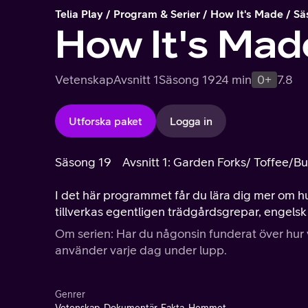
Telia Play
Program & Serier
How It's Made
Sä
How It's Mad
Vetenskap
Avsnitt 1
Säsong 19
24 min
0+
7.8
Utforska paket
Logga in
Säsong 19
Avsnitt 1: Garden Forks/ Toffee/B
I det här programmet får du lära dig mer om h
tillverkas egentligen trädgårdsgrepar, engelsk
Om serien: Har du någonsin funderat över hur v
använder varje dag under lupp.
Genrer