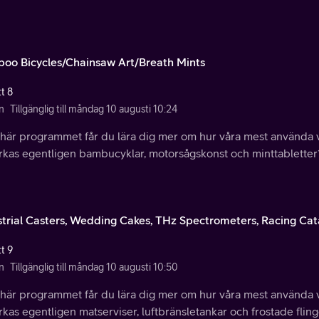
oo Bicycles/Chainsaw Art/Breath Mints
t 8
n
Tillgänglig till måndag 10 augusti 10:24
t här programmet får du lära dig mer om hur våra mest använda 
verkas egentligen bambucyklar, motorsågskonst och minttabletter
strial Casters, Wedding Cakes, THz Spectrometers, Racing Ca
t 9
n
Tillgänglig till måndag 10 augusti 10:50
t här programmet får du lära dig mer om hur våra mest använda 
erkas egentligen matserviser, luftbränsletankar och frostade flin