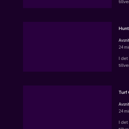
tillv
Hunt
Avsnit
24 mi
I de
tillv
Turf
Avsnit
24 mi
I de
tillv