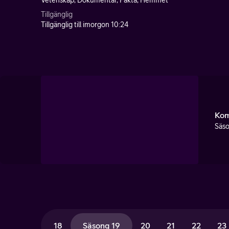
Vetenskap, Dokumentär, Fakta, Hemmet
Tillgänglig
Tillgänglig till imorgon 10:24
Kom
Säso
18
Säsong 19
20
21
22
23