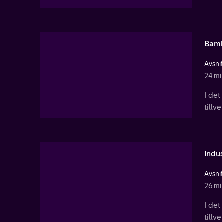
Bamb
Avsnit
24 mi
I de
till
Indu
Avsnit
26 mi
I de
tillv