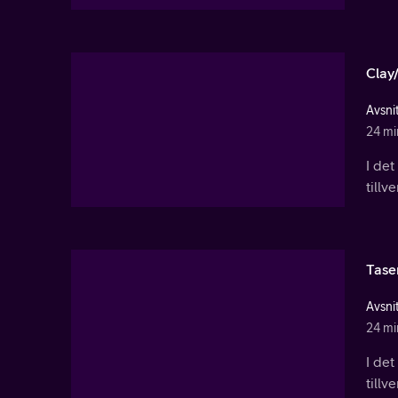
Clay
Avsni
24 mi
I de
tillv
Tase
Avsnit
24 mi
I de
tillv