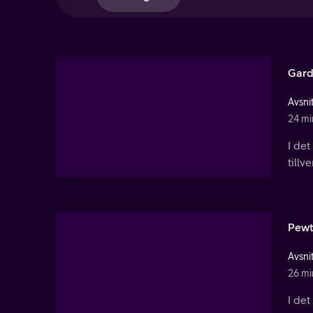
Gard
Avsnit
24 mi
I de
tillv
Pewt
Avsnit
26 mi
I de