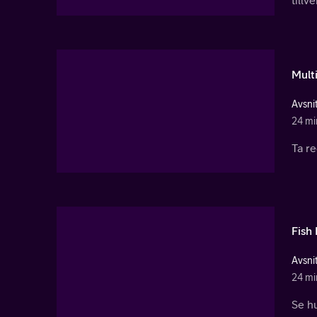
Mult
Avsnit
24 mi
Ta re
Fish
Avsnit
24 mi
Se h