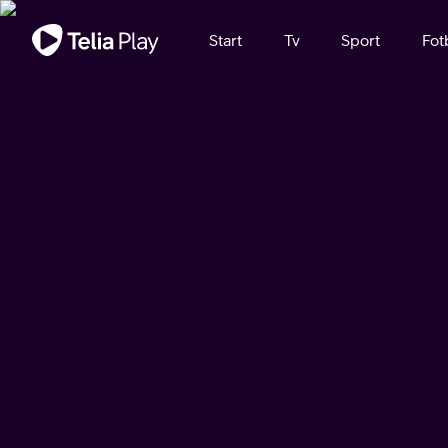
Viktigt meddelande
Start
Tv
Sport
Fot