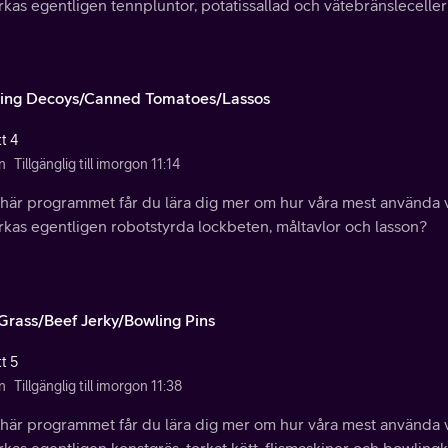
erkas egentligen tennpluntor, potatissallad och vätebränslecelle
ing Decoys/Canned Tomatoes/Lassos
t 4
n
Tillgänglig till imorgon 11:14
t här programmet får du lära dig mer om hur våra mest använda 
erkas egentligen robotstyrda lockbeten, måltavlor och lasson?
 Grass/Beef Jerky/Bowling Pins
t 5
n
Tillgänglig till imorgon 11:38
t här programmet får du lära dig mer om hur våra mest använda 
erkas egentligen konstgräs, torkat kött, flismaskiner och bowling