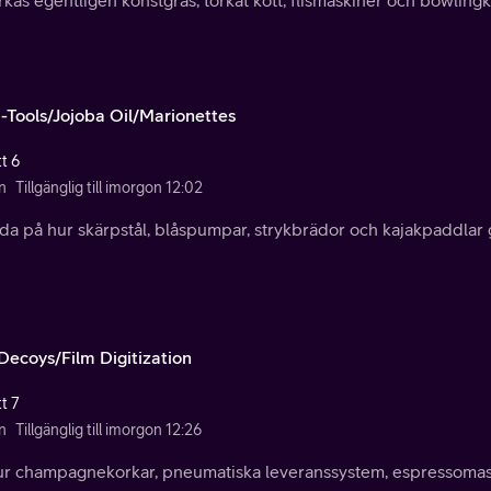
i-Tools/Jojoba Oil/Marionettes
t 6
n
Tillgänglig till imorgon 12:02
da på hur skärpstål, blåspumpar, strykbrädor och kajakpaddlar 
 Decoys/Film Digitization
t 7
n
Tillgänglig till imorgon 12:26
ur champagnekorkar, pneumatiska leveranssystem, espressomask