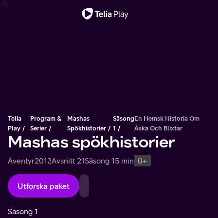
Viktigt meddelande
Telia
Program &
Mashas
Säsong
En Hemsk Historia Om
Play
Serier
Spökhistorier
1
Åska Och Blixtar
Mashas spökhistorier
Äventyr
2012
Avsnitt 21
Säsong 1
5 min
0+
Utforska paket
Säsong 1