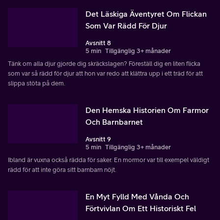
Det Läskiga Äventyret Om Flickan
Som Var Rädd För Djur
Avsnitt 8
5 min
Tillgänglig 3+ månader
Tänk om alla djur gjorde dig skräckslagen? Föreställ dig en liten flicka
som var så rädd för djur att hon var redo att klättra upp i ett träd för att
slippa stöta på dem.
Den Hemska Historien Om Farmor
Och Barnbarnet
Avsnitt 9
5 min
Tillgänglig 3+ månader
Ibland är vuxna också rädda för saker. En mormor var till exempel väldigt
rädd för att inte göra sitt barnbarn nöjt.
En Myt Fylld Med Vånda Och
Förtvivlan Om Ett Historiskt Fel