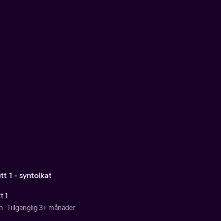
tt 1 - syntolkat
t 1
n
Tillgänglig 3+ månader