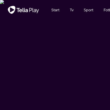
Viktigt meddelande
Start
Tv
Sport
Fot