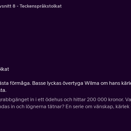
vsnitt 8 - Teckenspråkstolkat
olkat
r bästa förmåga. Basse lyckas övertyga Wilma om hans kärl
ta.
grabbgänget in i ett ödehus och hittar 200 000 kronor. V
das in och lögnerna tätnar? En serie om vänskap, kärlek