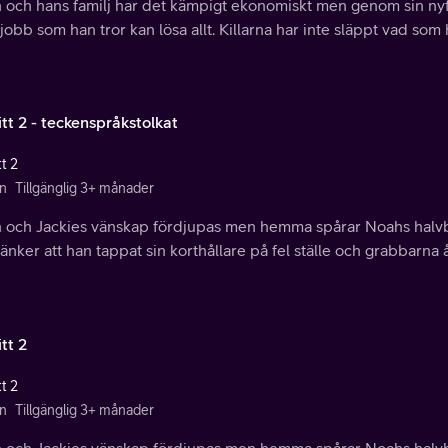
 och hans familj har det kämpigt ekonomiskt men genom sin nyf
jobb som han tror kan lösa allt. Killarna har inte släppt vad so
tt 2 - teckenspråkstolkat
t 2
n
Tillgänglig 3+ månader
 och Jackies vänskap fördjupas men hemma spårar Noahs halvbro
änker att han tappat sin korthållare på fel ställe och grabbarna å
tt 2
t 2
n
Tillgänglig 3+ månader
 och Jackies vänskap fördjupas men hemma spårar Noahs halvbro