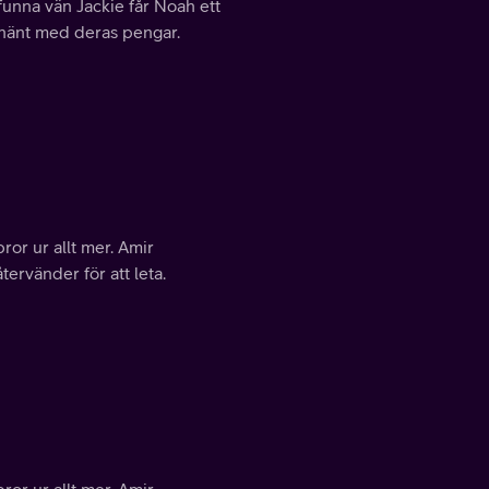
unna vän Jackie får Noah ett
m hänt med deras pengar.
r ur allt mer. Amir
tervänder för att leta.
r ur allt mer. Amir