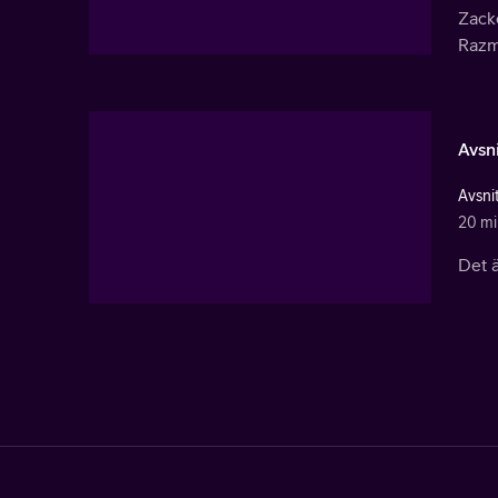
Zacke
Razmi
Avsni
Avsnit
20 mi
Det ä