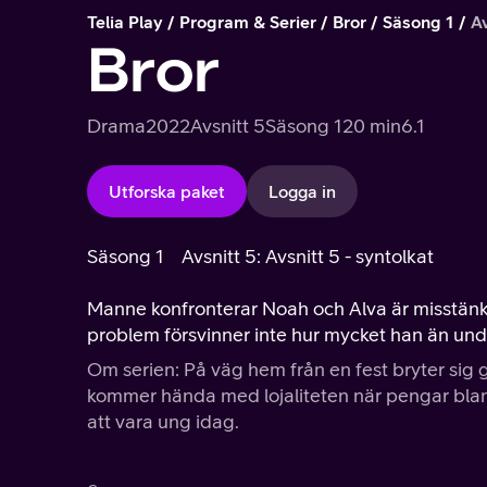
Telia Play
Program & Serier
Bror
Säsong 1
Av
Bror
Drama
2022
Avsnitt 5
Säsong 1
20 min
6.1
Utforska paket
Logga in
Säsong 1
Avsnitt 5: Avsnitt 5 - syntolkat
Manne konfronterar Noah och Alva är misstänk
problem försvinner inte hur mycket han än und
Om serien: På väg hem från en fest bryter sig 
kommer hända med lojaliteten när pengar blan
att vara ung idag.