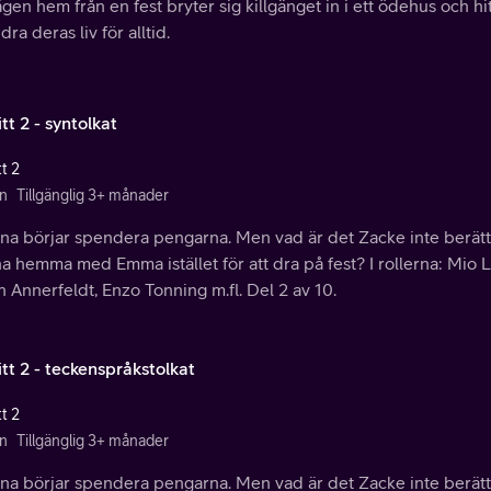
gen hem från en fest bryter sig killgänget in i ett ödehus och 
dra deras liv för alltid.
tt 2 - syntolkat
t 2
n
Tillgänglig 3+ månader
arna börjar spendera pengarna. Men vad är det Zacke inte berät
a hemma med Emma istället för att dra på fest? I rollerna: Mio
 Annerfeldt, Enzo Tonning m.fl. Del 2 av 10.
tt 2 - teckenspråkstolkat
t 2
n
Tillgänglig 3+ månader
arna börjar spendera pengarna. Men vad är det Zacke inte berät