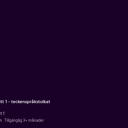
tt 1 - teckenspråkstolkat
t 1
n
Tillgänglig 3+ månader