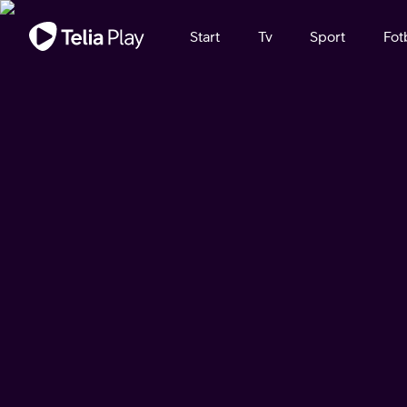
Viktigt meddelande
Start
Tv
Sport
Fot