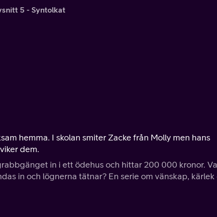
snitt 5 - Syntolkat
sam hemma. I skolan smiter Zacke från Molly men hans
viker dem.
grabbgänget in i ett ödehus och hittar 200 000 kronor. V
das in och lögnerna tätnar? En serie om vänskap, kärlek