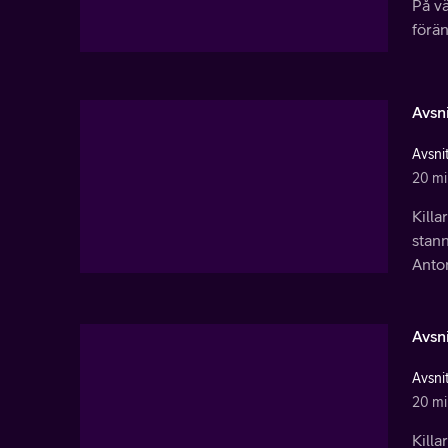
På vä
förän
Avsni
Avsnit
20 mi
Kill
stann
Anton
Avsni
Avsnit
20 mi
Kill