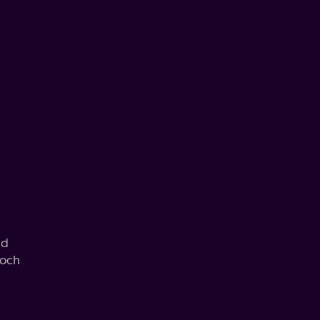
ad
 och