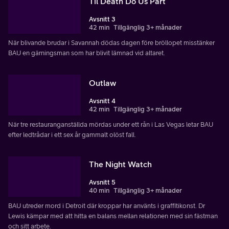
Til Death Do Us Part
Avsnitt 3
42 min
Tillgänglig 3+ månader
När blivande brudar i Savannah dödas dagen före bröllopet misstänker
BAU en gärningsman som har blivit lämnad vid altaret.
Outlaw
Avsnitt 4
42 min
Tillgänglig 3+ månader
När tre restauranganställda mördas under ett rån i Las Vegas letar BAU
efter ledtrådar i ett sex år gammalt olöst fall.
The Night Watch
Avsnitt 5
40 min
Tillgänglig 3+ månader
BAU utreder mord i Detroit där kroppar har använts i graffitikonst. Dr
Lewis kämpar med att hitta en balans mellan relationen med sin fästman
och sitt arbete.