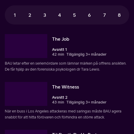
1
2
3
4
5
6
7
8
The Job
Avsnitt 1
42 min
Tillgänglig 3+ månader
BAU letar efter en seriemördare som lämnar märken på offrens ansikten.
De får hjälp av den forensiska psykologen dr Tara Lewis.
The Witness
Avsnitt 2
43 min
Tillgänglig 3+ månader
När en buss i Los Angeles attackeras med saringas måste BAU agera
snabbt för att hitta förövaren och förhindra en större attack.