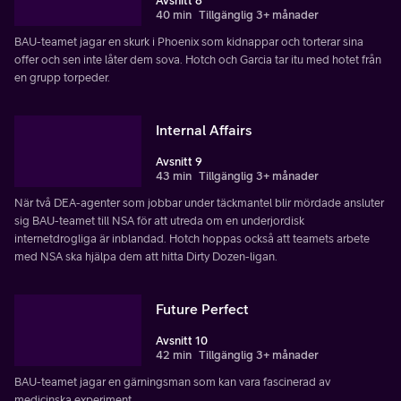
Avsnitt 8
40 min
Tillgänglig 3+ månader
BAU-teamet jagar en skurk i Phoenix som kidnappar och torterar sina
offer och sen inte låter dem sova. Hotch och Garcia tar itu med hotet från
en grupp torpeder.
Internal Affairs
Avsnitt 9
43 min
Tillgänglig 3+ månader
När två DEA-agenter som jobbar under täckmantel blir mördade ansluter
sig BAU-teamet till NSA för att utreda om en underjordisk
internetdrogliga är inblandad. Hotch hoppas också att teamets arbete
med NSA ska hjälpa dem att hitta Dirty Dozen-ligan.
Future Perfect
Avsnitt 10
42 min
Tillgänglig 3+ månader
BAU-teamet jagar en gärningsman som kan vara fascinerad av
medicinska experiment.