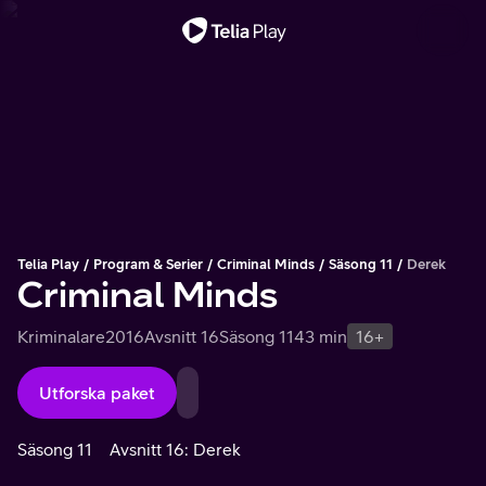
Viktigt meddelande
Telia Play
Program & Serier
Criminal Minds
Säsong 11
Derek
Criminal Minds
Kriminalare
2016
Avsnitt 16
Säsong 11
43 min
16+
Utforska paket
Säsong 11
Avsnitt 16: Derek