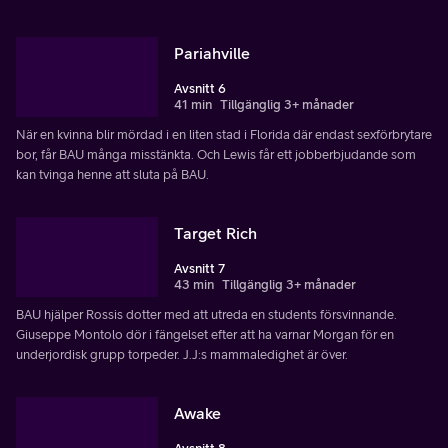
Pariahville
Avsnitt 6
41 min
Tillgänglig 3+ månader
När en kvinna blir mördad i en liten stad i Florida där endast sexförbrytare
bor, får BAU många misstänkta. Och Lewis får ett jobberbjudande som
kan tvinga henne att sluta på BAU.
Target Rich
Avsnitt 7
43 min
Tillgänglig 3+ månader
BAU hjälper Rossis dotter med att utreda en students försvinnande.
Giuseppe Montolo dör i fängelset efter att ha varnar Morgan för en
underjordisk grupp torpeder. J.J:s mammaledighet är över.
Awake