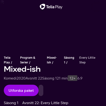
Viktigt meddelande
Telia
Program &
Mixed-
Säsong
Every Little
Play
Serier
Ish
1
Step
Mixed-ish
Komedi
2020
Avsnitt 22
Säsong 1
21 min
12+
6.9
Utforska paket
Säsong 1
Avsnitt 22: Every Little Step