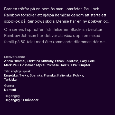
Barnen träffar på en hemlös man i området. Paul och
Rainbow försöker att hjälpa hemlösa genom att starta ett
soppkök på Rainbows skola. Denise har en ny pojkvän och
Alicia tycker inte att de passar ihop.
Om serien: I spinoffen från hitserien Black-ish berättar
Rainbow Johnson hur det var att växa upp i en mixad
familj på 80-talet med återkommande dilemman där de
fick välja mellan att assimilera sig eller vara trogna mot sig
själva.
Medverkande
Aricia Himmel, Christina Anthony, Ethan Childress, Gary Cole,
Mark-Paul Gosselaar, Mykal-Michelle Harris, Tika Sumpter
Tillgängliga språk
Engelska, Tyska, Spanska, Franska, Italienska, Polska,
Turkiska
Genrer
Komedi
Tillgänglig
Tillgänglig 3+ månader