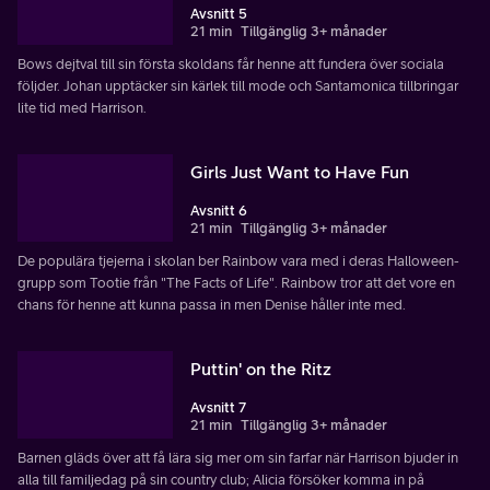
Avsnitt 5
21 min
Tillgänglig 3+ månader
Bows dejtval till sin första skoldans får henne att fundera över sociala
följder. Johan upptäcker sin kärlek till mode och Santamonica tillbringar
lite tid med Harrison.
Girls Just Want to Have Fun
Avsnitt 6
21 min
Tillgänglig 3+ månader
De populära tjejerna i skolan ber Rainbow vara med i deras Halloween-
grupp som Tootie från "The Facts of Life". Rainbow tror att det vore en
chans för henne att kunna passa in men Denise håller inte med.
Puttin' on the Ritz
Avsnitt 7
21 min
Tillgänglig 3+ månader
Barnen gläds över att få lära sig mer om sin farfar när Harrison bjuder in
alla till familjedag på sin country club; Alicia försöker komma in på