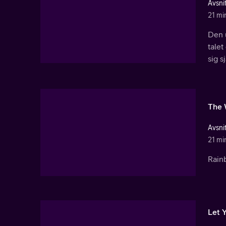
Avsnit
21 mi
Den 
talet
sig sj
The 
Avsnit
21 mi
Rainb
Let 