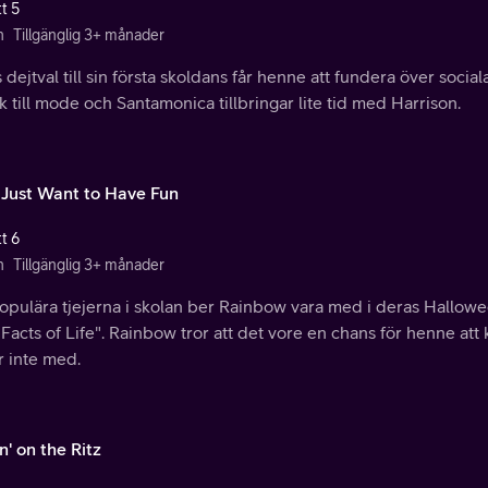
t 5
n
Tillgänglig 3+ månader
dejtval till sin första skoldans får henne att fundera över social
k till mode och Santamonica tillbringar lite tid med Harrison.
s Just Want to Have Fun
t 6
n
Tillgänglig 3+ månader
opulära tjejerna i skolan ber Rainbow vara med i deras Hallow
Facts of Life". Rainbow tror att det vore en chans för henne at
r inte med.
n' on the Ritz