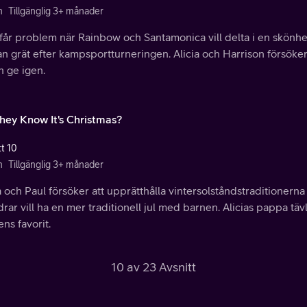
n
Tillgänglig 3+ månader
får problem när Rainbow och Santamonica vill delta i en skönhet
an grät efter kampsportturneringen. Alicia och Harrison försöke
n ge igen.
hey Know It's Christmas?
tt 10
n
Tillgänglig 3+ månader
a och Paul försöker att upprätthålla vintersolståndstraditionerna
drar vill ha en mer traditionell jul med barnen. Alicias pappa tä
ns favorit.
10 av 23 Avsnitt