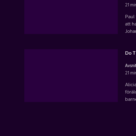
21 mi
Paul 
att h
Joha
Do T
Avsni
21 mi
Alici
föräl
barne