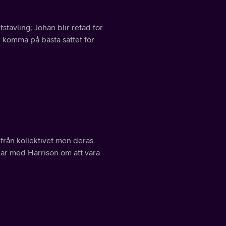
stävling; Johan blir retad för
r komma på bästa sättet för
 från kollektivet men deras
vlar med Harrison om att vara