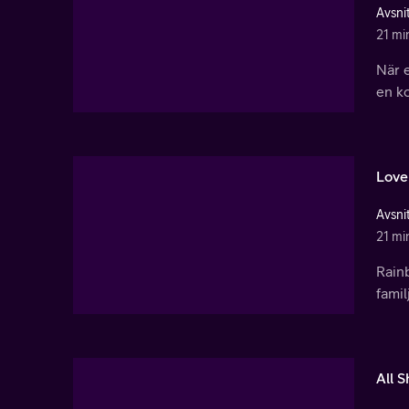
Avsnit
21 mi
När e
en ko
Love 
Avsnit
21 mi
Rain
famil
All 