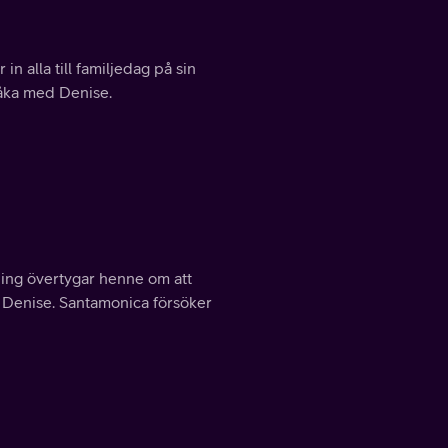
in alla till familjedag på sin
råka med Denise.
ing övertygar henne om att
ån Denise. Santamonica försöker