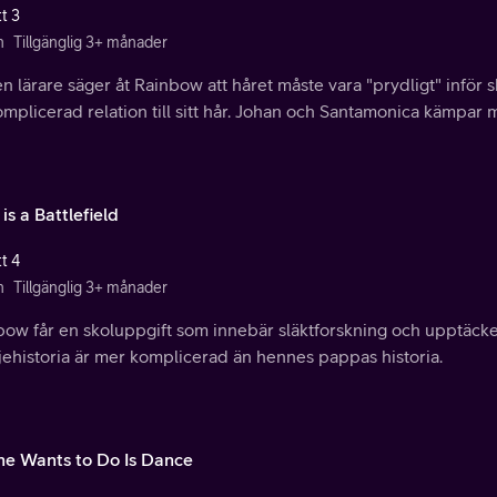
t 3
n
Tillgänglig 3+ månader
n lärare säger åt Rainbow att håret måste vara "prydligt" inför s
mplicerad relation till sitt hår. Johan och Santamonica kämpar 
is a Battlefield
t 4
n
Tillgänglig 3+ månader
bow får en skoluppgift som innebär släktforskning och upptäck
jehistoria är mer komplicerad än hennes pappas historia.
She Wants to Do Is Dance