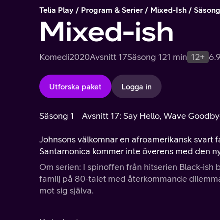
Telia Play
Program & Serier
Mixed-Ish
Säsong
Mixed-ish
Komedi
2020
Avsnitt 17
Säsong 1
21 min
12+
6.
Utforska paket
Logga in
Säsong 1
Avsnitt 17: Say Hello, Wave Goodb
Johnsons välkomnar en afroamerikansk svart fami
Santamonica kommer inte överens med den nya
Om serien: I spinoffen från hitserien Black-is
familj på 80-talet med återkommande dilemman d
mot sig själva.