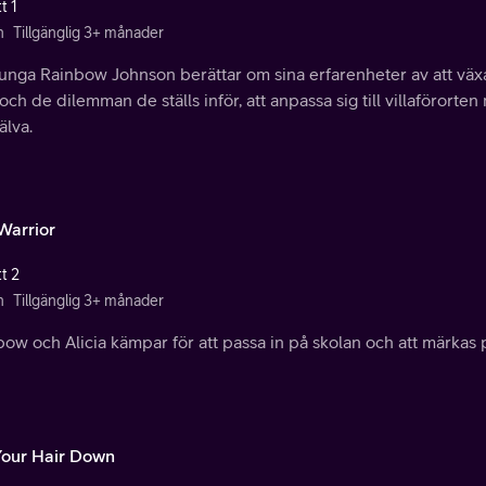
t 1
n
Tillgänglig 3+ månader
unga Rainbow Johnson berättar om sina erfarenheter av att växa
 och de dilemman de ställs inför, att anpassa sig till villaförort
älva.
Warrior
t 2
n
Tillgänglig 3+ månader
ow och Alicia kämpar för att passa in på skolan och att märkas 
Your Hair Down