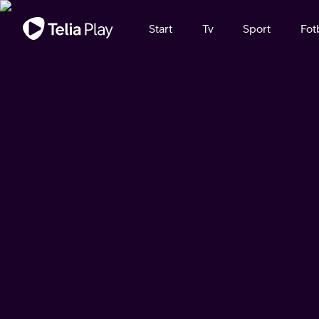
Viktigt meddelande
Start
Tv
Sport
Fot