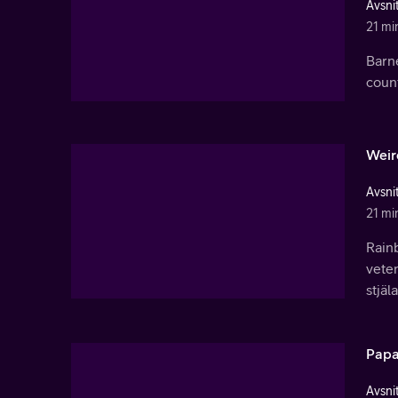
Avsnit
21 mi
Barne
coun
Weir
Avsnit
21 mi
Rain
veten
stjä
Papa
Avsnit