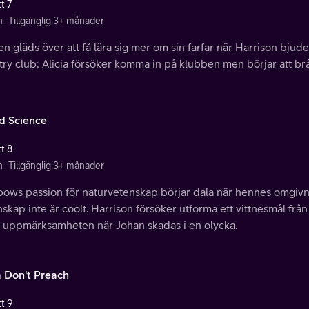
t 7
n
Tillgänglig 3+ månader
n gläds över att få lära sig mer om sin farfar när Harrison bjuder 
try club; Alicia försöker komma in på klubben men börjar att b
d Science
t 8
n
Tillgänglig 3+ månader
bows passion för naturvetenskap börjar dala när hennes omgivn
skap inte är coolt. Harrison försöker utforma ett vittnesmål fr
la uppmärksamheten när Johan skadas i en olycka.
 Don't Preach
t 9