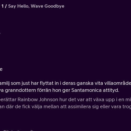
 1
Say Hello, Wave Goodbye
9
ye
lj som just har flyttat in i deras ganska vita villaområde
 granndottern förrän hon ger Santamonica attityd.
h berättar Rainbow Johnson hur det var att växa upp i en m
är de fick välja mellan att assimilera sig eller vara tr