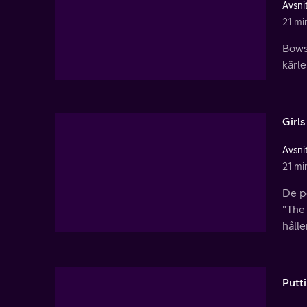
Avsnit
21 mi
Bows 
kärle
Girl
Avsnit
21 mi
De p
"The 
hålle
Putti