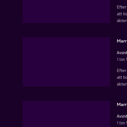
Efter
att t
äkte
Marri
Avsnit
1 tim 
Efter
att t
äkte
Marri
Avsnit
1 tim 