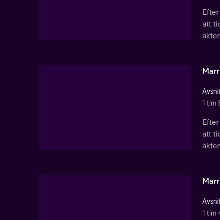
Efter
att t
äkte
Marri
Avsnit
1 tim 
Efter
att t
äkte
Marri
Avsnit
1 tim 