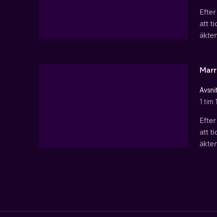
Efter
att t
äkte
Marri
Avsni
1 tim 
Efter
att t
äkte