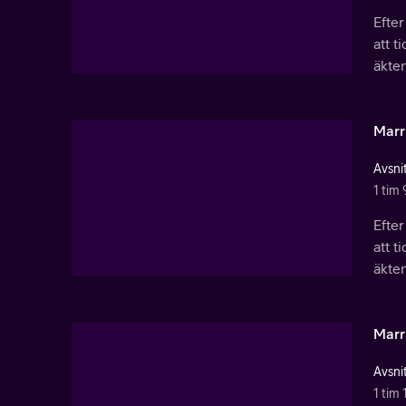
Efter
att t
äkte
Marri
Avsnit
1 tim 
Efter
att t
äkte
Marri
Avsnit
1 tim 