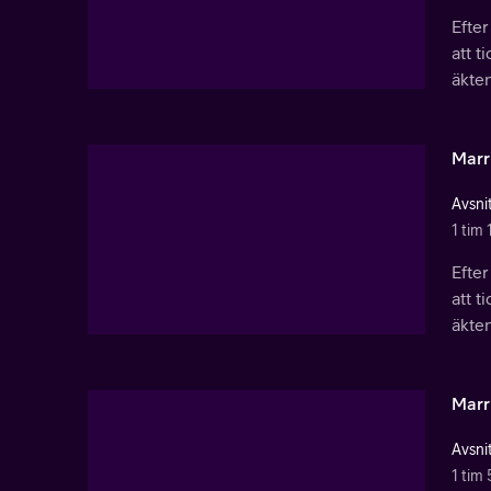
Efter
att t
äkte
Marri
Avsnit
1 tim 
Efter
att t
äkte
Marri
Avsnit
1 tim 