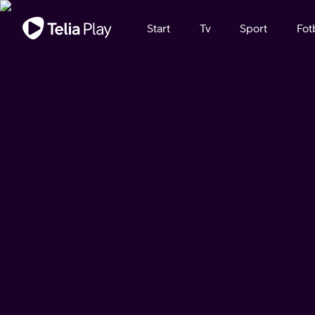
Viktigt meddelande
Start
Tv
Sport
Fot