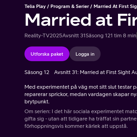
Telia Play
Program & Serier
Married At First Si
Married at Fi
Reality-TV
2025
Avsnitt 31
Säsong 12
1 tim 8 min
Utforska paket
Logga in
Säsong 12
Avsnitt 31: Married at First Sight A
Med experimentet på väg mot sitt slut testar pa
reparerar sprickor, medan vardagen skapar nya k
brytpunkt.
Om serien: I det här sociala experimentet matc
gifta sig - utan att tidigare ha träffat sin partn
förhoppningsvis kommer kärlek att uppstå.